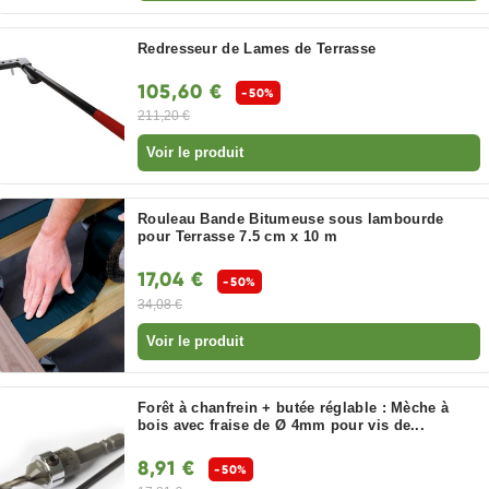
Redresseur de Lames de Terrasse
105,60 €
-50%
211,20 €
Voir le produit
Rouleau Bande Bitumeuse sous lambourde
pour Terrasse 7.5 cm x 10 m
17,04 €
-50%
34,08 €
Voir le produit
Forêt à chanfrein + butée réglable : Mèche à
bois avec fraise de Ø 4mm pour vis de...
8,91 €
-50%