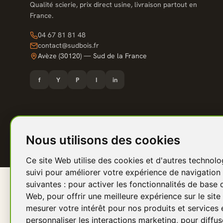
Qualité scierie, prix direct usine, livraison partout en
France.
04 67 81 81 48
contact@sudbois.fr
Avèze (30120) — Sud de la France
f
Y
P
I
in
Nous utilisons des cookies
© 2026 Sud Bois — Groupe UFV Bois. Tous droits réservés.
Ce site Web utilise des cookies et d'autres technolo
suivi pour améliorer votre expérience de navigation 
suivantes :
pour activer les fonctionnalités de base 
Web
,
pour offrir une meilleure expérience sur le sit
mesurer votre intérêt pour nos produits et services 
personnaliser les interactions marketing
,
pour diffus