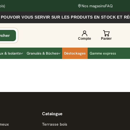
is)
Nos magasins
FAQ
 POUVOIR VOUS SERVIR SUR LES PRODUITS EN STOCK ET R
x & Isolants
Granulés & Bûches
Déstockages
Gamme express
Catalogue
ineux
Terrasse bois