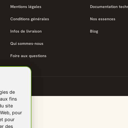
Mentions légales
Documentation tech
Conditions générales
Nos essences
Infos de livraison
Blog
Qui sommes-nous
Foire aux questions
gies de
aux fins
du site
e Web
,
pour
et pour
er des