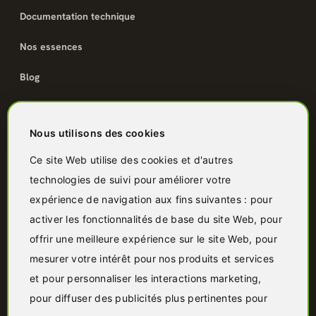
Documentation technique
Nos essences
Blog
Catalogue
Nous utilisons des cookies
Terrasse bois
Ce site Web utilise des cookies et d'autres
technologies de suivi pour améliorer votre
Bardage bois
expérience de navigation aux fins suivantes :
pour
Charpente & ossature
activer les fonctionnalités de base du site Web
,
pour
offrir une meilleure expérience sur le site Web
,
pour
Quincaillerie
mesurer votre intérêt pour nos produits et services
Panneaux & isolants
et pour personnaliser les interactions marketing
,
pour diffuser des publicités plus pertinentes pour
Granulés & bûches