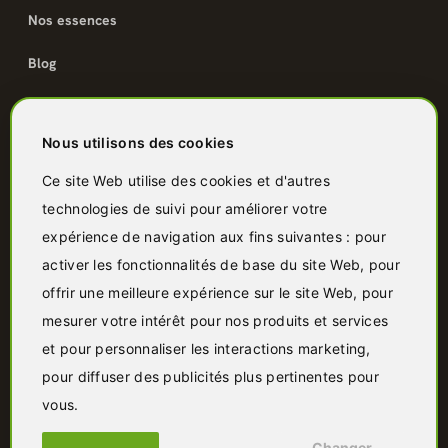
Nos essences
Blog
Catalogue
Nous utilisons des cookies
Terrasse bois
Ce site Web utilise des cookies et d'autres
technologies de suivi pour améliorer votre
Bardage bois
expérience de navigation aux fins suivantes :
pour
Charpente & ossature
activer les fonctionnalités de base du site Web
,
pour
offrir une meilleure expérience sur le site Web
,
pour
Quincaillerie
mesurer votre intérêt pour nos produits et services
Panneaux & isolants
et pour personnaliser les interactions marketing
,
pour diffuser des publicités plus pertinentes pour
Granulés & bûches
vous
.
Changer