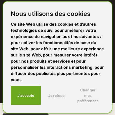
Terrasse bois
Nous utilisons des cookies
Bardage bois
Ce site Web utilise des cookies et d'autres
Charpente & ossature
technologies de suivi pour améliorer votre
expérience de navigation aux fins suivantes :
Quincaillerie
pour activer les fonctionnalités de base du
site Web
,
pour offrir une meilleure expérience
Panneaux & isolants
sur le site Web
,
pour mesurer votre intérêt
pour nos produits et services et pour
Granulés & bûches
personnaliser les interactions marketing
,
pour
diffuser des publicités plus pertinentes pour
vous
.
© 2026 Sud Bois — Groupe UFV Bois. Tous droits réservés.
Changer
Paiement sécurisé · CB & virement bancaire · Prix TTC
J'accepte
Je refuse
mes
préférences