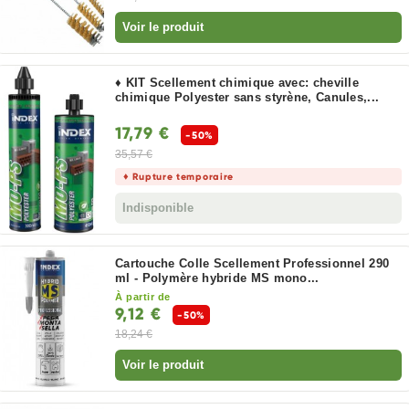
Voir le produit
♦ KIT Scellement chimique avec: cheville
chimique Polyester sans styrène, Canules,...
17,79 €
-50%
35,57 €
♦ Rupture temporaire
Indisponible
Cartouche Colle Scellement Professionnel 290
ml - Polymère hybride MS mono...
À partir de
9,12 €
-50%
18,24 €
Voir le produit