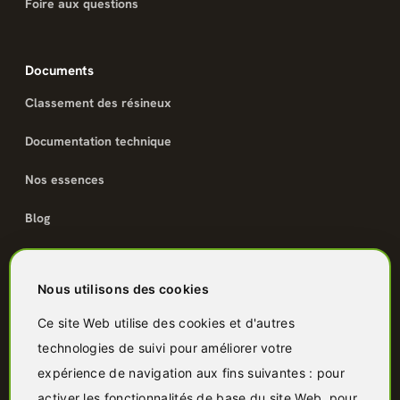
Foire aux questions
Documents
Classement des résineux
Documentation technique
Nos essences
Blog
Catalogue
Nous utilisons des cookies
Terrasse bois
Ce site Web utilise des cookies et d'autres
technologies de suivi pour améliorer votre
Bardage bois
expérience de navigation aux fins suivantes :
pour
Charpente & ossature
activer les fonctionnalités de base du site Web
,
pour