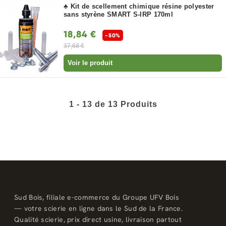
♣ Kit de scellement chimique résine polyester
sans styrène SMART S-IRP 170ml
18,84 €
-50%
37,68 €
Voir le produit
1 - 13 de 13 Produits
Sud Bois, filiale e-commerce du Groupe UFV Bois
— votre scierie en ligne dans le Sud de la France.
Qualité scierie, prix direct usine, livraison partout