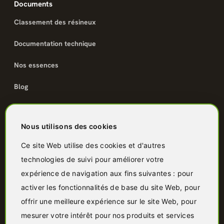
Documents
Classement des résineux
Documentation technique
Nos essences
Blog
Catalogue
Nous utilisons des cookies
Terrasse bois
Ce site Web utilise des cookies et d'autres
technologies de suivi pour améliorer votre
Bardage bois
expérience de navigation aux fins suivantes :
pour
Charpente & ossature
activer les fonctionnalités de base du site Web
,
pour
offrir une meilleure expérience sur le site Web
,
pour
Quincaillerie
mesurer votre intérêt pour nos produits et services