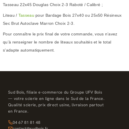
Tasseau 22x45 Douglas Choix 2-3 Raboté / Calibré ;
Liteau /
Tasseau
pour Bardage Bois 27x40 ou 25x50 Résineux
Sec Brut Autoclave Marron Choix 2-3.
Pour connaître le prix final de votre commande, vous n’avez
qu’à renseigner le nombre de liteaux souhaités et le total
s'adapte automatiquement.
Sud Bois, filiale e-commerce du Groupe UFV Bois
— votre scierie en ligne dans le Sud de la France.
Qualité scierie, prix direct usine, livraison partout
en France.
04 67 81 81 48
contact@sudbois.fr