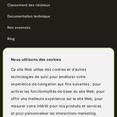
Classement des résineux
Documentation technique
Nos essences
Blog
Catalogue
Nous utilisons des cookies
Terrasse bois
Ce site Web utilise des cookies et d'autres
technologies de suivi pour améliorer votre
Bardage bois
expérience de navigation aux fins suivantes :
pour
Charpente & ossature
activer les fonctionnalités de base du site Web
,
pour
offrir une meilleure expérience sur le site Web
,
pour
Quincaillerie
mesurer votre intérêt pour nos produits et services
Panneaux & isolants
et pour personnaliser les interactions marketing
,