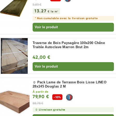
5,69 €
13.27
€ le m²
* Non cumulable avec la livraison gratuite
Voir le produit
Traverse de Bois Paysagère 100x200 Chêne
Traitée Autoclave Marron Brut 2m
42,00 €
Voir le produit
☺ Pack Lame de Terrasse Bois Lisse LINEO
28x145 Douglas 2 M
À partir de
79,90 €
-10%
88,78 €
☺ Livraison gratuite