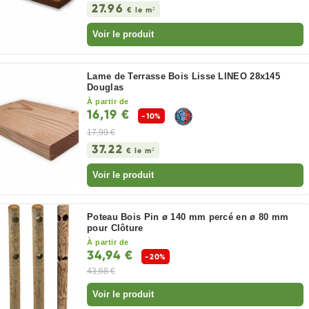
27.96
€ le m²
Voir le produit
Lame de Terrasse Bois Lisse LINEO 28x145
Douglas
À partir de
16,19 €
-10%
17,99 €
37.22
€ le m²
Voir le produit
Poteau Bois Pin ø 140 mm percé en ø 80 mm
pour Clôture
À partir de
34,94 €
-20%
43,68 €
Voir le produit