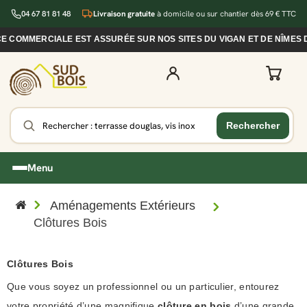
04 67 81 81 48
Livraison gratuite
à domicile ou sur chantier dès 69 € TTC
MMERCIALE EST ASSURÉE SUR NOS SITES DU VIGAN ET DE NÎMES DUR
Menu
Aménagements Extérieurs
Clôtures Bois
Clôtures Bois
Que vous soyez un professionnel ou un particulier, entourez
votre propriété d’une magnifique
clôture en bois
d’une grande