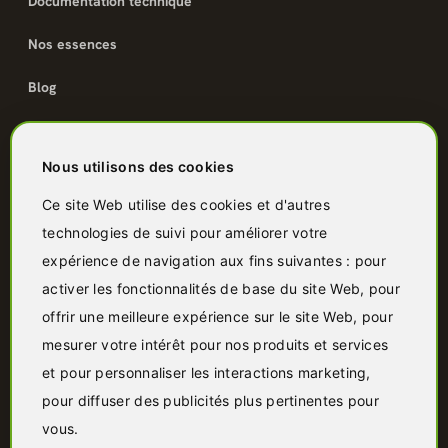
Documentation technique
Nos essences
Blog
Catalogue
Nous utilisons des cookies
Terrasse bois
Ce site Web utilise des cookies et d'autres
technologies de suivi pour améliorer votre
Bardage bois
expérience de navigation aux fins suivantes :
pour
Charpente & ossature
activer les fonctionnalités de base du site Web
,
pour
offrir une meilleure expérience sur le site Web
,
pour
Quincaillerie
mesurer votre intérêt pour nos produits et services
Panneaux & isolants
et pour personnaliser les interactions marketing
,
pour diffuser des publicités plus pertinentes pour
Granulés & bûches
vous
.