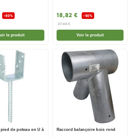
€
18,82 €
-50%
-50%
37,64 €
oir le produit
Voir le produit
 pied de poteau en U à
Raccord balançoire bois rond