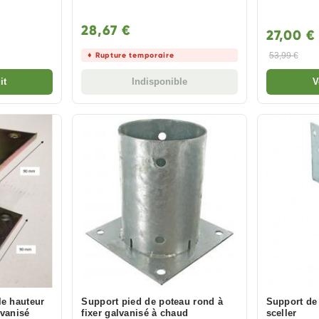
28,67 €
27,00 
♦ Rupture temporaire
53,99 €
it
Indisponible
V
le hauteur
Support pied de poteau rond à
Support de
lvanisé
fixer galvanisé à chaud
sceller