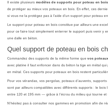
Il existe plusieurs
modèles de supports pour poteau en boi
de protéger au mieux vos poteaux en bois. En effet, ces dernier
si vous ne la protégez pas à l’aide d’un support pour poteau e
Le support pour poteau en bois constitue par ailleurs une excell
pour ce faire tout simplement enterrer le support puis venir y e
une dalle en béton.
Quel support de poteau en bois cho
Commandez des supports de la même forme que
vos poteaux
avec platine il faut enfoncer dans du béton la tige en métal qui
en métal. Ces supports pour poteaux en bois restent particuliè
Pour vos vérandas, vos pergolas, poteaux d’auvents, supports d
sont par ailleurs compatibles avec différents supports : le bois l
entre 120 et 195 mm — grâce à l’écrou du milieu qui tourne et es
N’hésitez pas à consulter nos gammes en promotion afin de ré