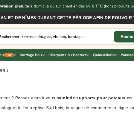
ivraison gratuite
à domicile ou sur chantier dès 69 € TTC
(hors produits bo
 NÎMES DURANT CETTE PÉRIODE AFIN DE POUVOIR VOUS SE
ois
Bardage Bois
Charpente & Ossature
Quincaillerie
Panneau
TOP
teau
térieur ? Pensez alors à vous
munir de supports pour poteaux en 
atalogue de l’entreprise Sud bois, boutique de commerce en ligne s