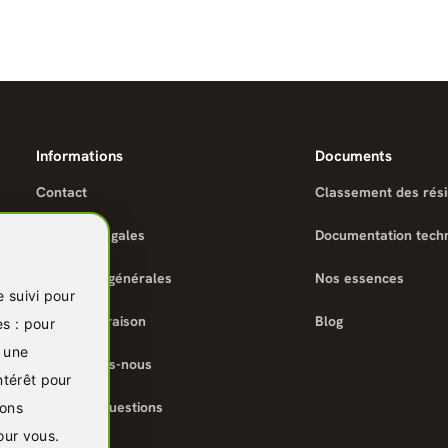
Informations
Documents
Contact
Classement des rés
Mentions légales
Documentation tech
Conditions générales
Nos essences
e suivi pour
Infos de livraison
Blog
es :
pour
r une
Qui sommes-nous
ntérêt pour
Foire aux questions
ions
pour vous
.