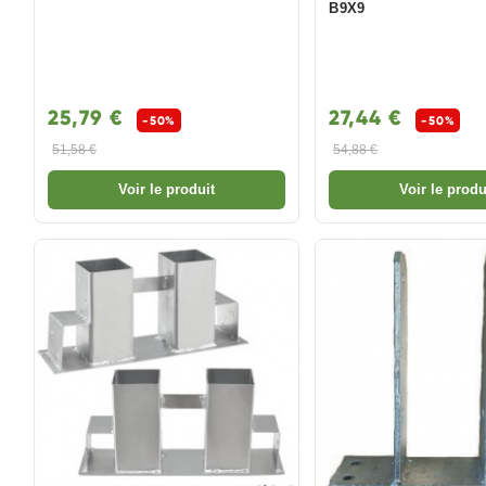
B9X9
25,79 €
27,44 €
-50%
-50%
51,58 €
54,88 €
Voir le produit
Voir le produ