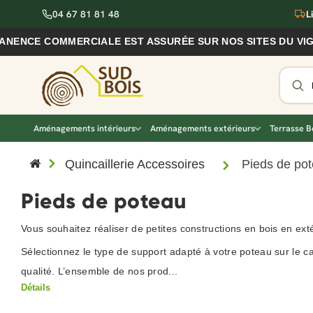
04 67 81 81 48
L
OMMERCIALE EST ASSURÉE SUR NOS SITES DU VIGAN ET DE
Aménagements intérieurs
Aménagements extérieurs
Terrasse B
Quincaillerie Accessoires
Pieds de po
Pieds de poteau
Vous souhaitez réaliser de petites constructions en bois en ex
Sélectionnez le type de support adapté à votre poteau sur le c
qualité. L’ensemble de nos prod...
Détails