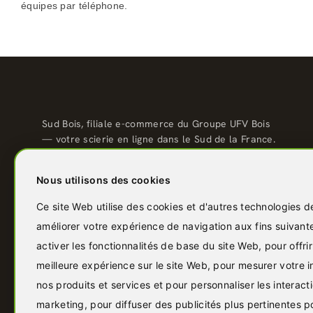
équipes par téléphone.
Sud Bois, filiale e-commerce du Groupe UFV Bois
— votre scierie en ligne dans le Sud de la France.
Qualité scierie, prix direct usine, livraison partout
en France.
Nous utilisons des cookies
04 67 81 81 48
Ce site Web utilise des cookies et d'autres technologies d
contact@sudbois.fr
améliorer votre expérience de navigation aux fins suivant
Avèze (30120) — Sud de la France
activer les fonctionnalités de base du site Web
,
pour offri
f
Y
P
I
in
meilleure expérience sur le site Web
,
pour mesurer votre i
nos produits et services et pour personnaliser les interact
marketing
,
pour diffuser des publicités plus pertinentes 