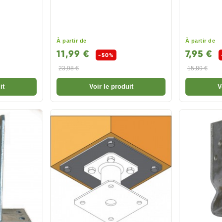
À partir de
À partir de
11,99 €
7,95 €
-50%
23,98 €
15,89 €
it
Voir le produit
V