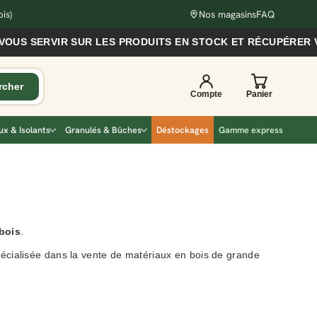
is)
Nos magasins
FAQ
RVIR SUR LES PRODUITS EN STOCK ET RÉCUPÉRER VOS COMM
x & Isolants
Granulés & Bûches
Déstockages
Gamme express
bois
.
pécialisée dans la vente de matériaux en bois de grande