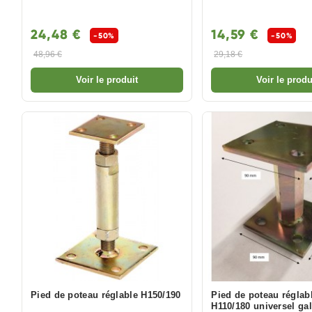
24,48 €
14,59 €
-50%
-50%
48,96 €
29,18 €
Voir le produit
Voir le produ
Pied de poteau réglable H150/190
Pied de poteau réglab
H110/180 universel ga