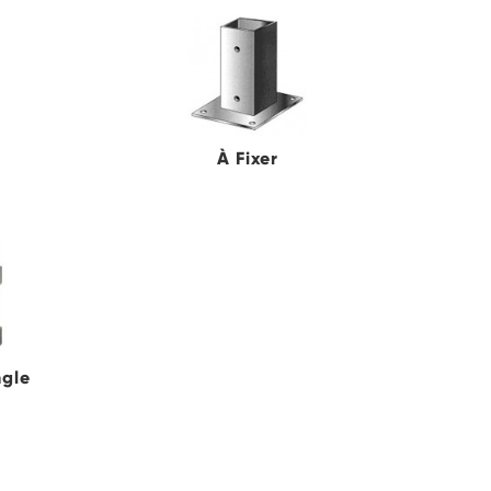
À Fixer
ngle