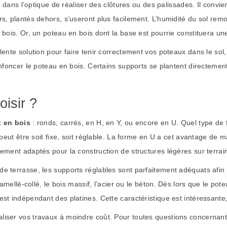
s
dans l’optique de réaliser des clôtures ou des palissades. Il convien
s, plantés dehors, s’useront plus facilement. L’humidité du sol rem
n bois. Or, un poteau en bois dont la base est pourrie constituera u
ente solution pour faire tenir correctement vos poteaux dans le sol,
nfoncer le poteau en bois. Certains supports se plantent directement 
isir ?
 en bois
: ronds, carrés, en H, en Y, ou encore en U. Quel type de 
 peut être soit fixe, soit réglable. La forme en U a cet avantage de
rement adaptés pour la construction de structures légères sur terra
e terrasse, les supports réglables sont parfaitement adéquats afin 
amellé-collé, le bois massif, l’acier ou le béton. Dès lors que le pote
t indépendant des platines. Cette caractéristique est intéressante, ca
aliser vos travaux à moindre coût. Pour toutes questions concernan