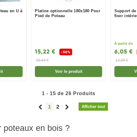
teau en U à
Platine optionnelle 180x180 Pour
Support de
Pied de Poteau
fixer intéri
À partir de
15,22 €
6,05 €
-50%
30,43 €
12,09 €
it
Voir le produit
V
1 - 15 de 26 Produits
1
2
Afficher tout
r poteaux en bois ?