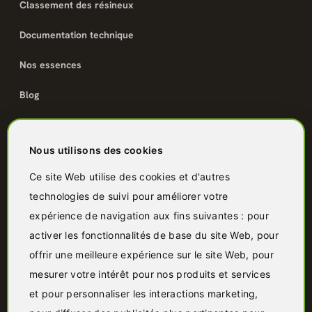
Classement des résineux
Documentation technique
Nos essences
Blog
Catalogue
Nous utilisons des cookies
Terrasse bois
Ce site Web utilise des cookies et d'autres
technologies de suivi pour améliorer votre
Bardage bois
expérience de navigation aux fins suivantes :
pour
Charpente & ossature
activer les fonctionnalités de base du site Web
,
pour
offrir une meilleure expérience sur le site Web
,
pour
Quincaillerie
mesurer votre intérêt pour nos produits et services
Panneaux & isolants
et pour personnaliser les interactions marketing
,