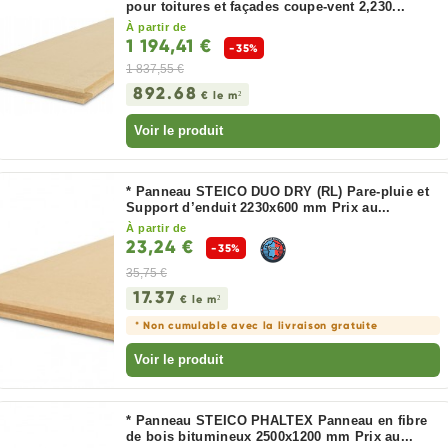
pour toitures et façades coupe-vent 2,230...
À partir de
1 194,41 €
-35%
1 837,55 €
892.68
€ le m²
Voir le produit
* Panneau STEICO DUO DRY (RL) Pare-pluie et
Support d’enduit 2230x600 mm Prix au...
À partir de
23,24 €
-35%
35,75 €
17.37
€ le m²
* Non cumulable avec la livraison gratuite
Voir le produit
* Panneau STEICO PHALTEX Panneau en fibre
de bois bitumineux 2500x1200 mm Prix au...