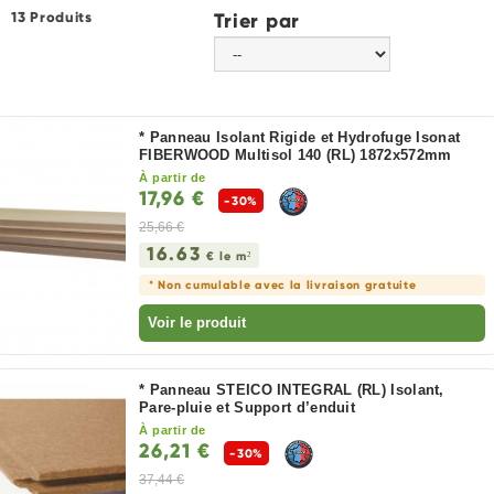
13 Produits
Trier par
* Panneau Isolant Rigide et Hydrofuge Isonat
FIBERWOOD Multisol 140 (RL) 1872x572mm
À partir de
17,96 €
-30%
25,66 €
16.63
€ le m²
* Non cumulable avec la livraison gratuite
Voir le produit
* Panneau STEICO INTEGRAL (RL) Isolant,
Pare-pluie et Support d’enduit
À partir de
26,21 €
-30%
37,44 €