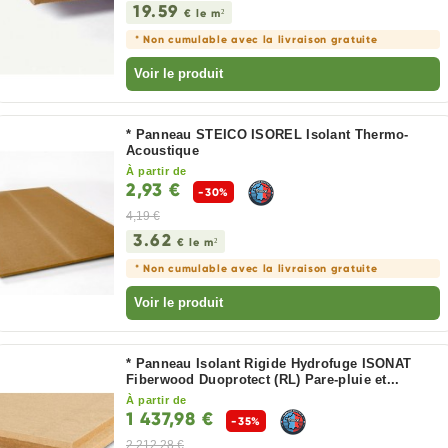
19.59
€ le m²
* Non cumulable avec la livraison gratuite
Voir le produit
* Panneau STEICO ISOREL Isolant Thermo-
Acoustique
À partir de
2,93 €
-30%
4,19 €
3.62
€ le m²
* Non cumulable avec la livraison gratuite
Voir le produit
* Panneau Isolant Rigide Hydrofuge ISONAT
Fiberwood Duoprotect (RL) Pare-pluie et...
À partir de
1 437,98 €
-35%
2 212,28 €