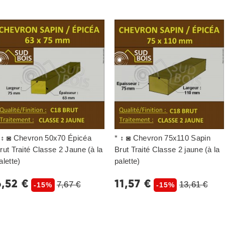
 ↕ ◙ Chevron 50x70 Épicéa
* ↕ ◙ Chevron 75x110 Sapin
rut Traité Classe 2 Jaune (à la
Brut Traité Classe 2 jaune (à la
alette)
palette)
6,52 €
11,57 €
7,67 €
13,61 €
-15%
-15%