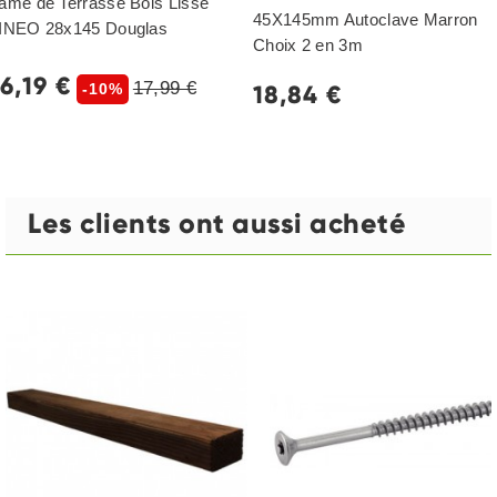
ame de Terrasse Bois Lisse
45X145mm Autoclave Marron
INEO 28x145 Douglas
Choix 2 en 3m
16,19 €
17,99 €
18,84 €
-10%
Les clients ont aussi acheté