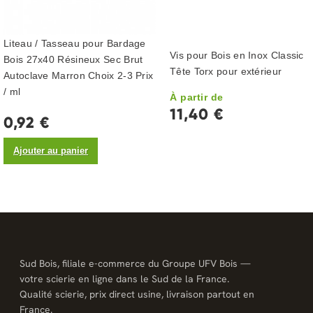
Liteau / Tasseau pour Bardage
Vis pour Bois en Inox Classic
Bois 27x40 Résineux Sec Brut
Tête Torx pour extérieur
Autoclave Marron Choix 2-3 Prix
/ ml
À partir de
11,40 €
0,92 €
Ajouter au panier
Sud Bois, filiale e-commerce du Groupe UFV Bois —
votre scierie en ligne dans le Sud de la France.
Qualité scierie, prix direct usine, livraison partout en
France.