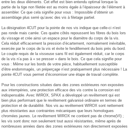
entre les deux éléments. Cet effet est bien entendu optimal lorsque la
partie de la tige non filetée est au moins égale à l’épaisseur de l’élément à
assembler. Ce que cela signifie pour vous : Impossible d’obtenir un
assemblage plus serré qu’avec des vis à filetage partiel.
La désignation 4CUT pour la pointe de nos vis indique que celle-ci n’est
pas ronde mais carrée. Ces quatre côtés repoussent les fibres du bois lors
du vissage et crée ainsi un espace pour le diamètre du corps de la vis.
Cela réduit efficacement la pression d’écartement, normalement inévitable,
exercée par le corps de la vis et évite le fendillement du bois près du bord.
Le couple requis de la visseuse sans fil est également réduit, car le corps
de la vis n’a pas à « se presser » dans le bois. Ce que cela signifie pour
vous : Même sur les bords de votre pièce, habituellement susceptible
d’être endommagés, un préperçage n’est pratiquement plus nécessaire ! La
pointe 4CUT vous permet d’économiser une étape de travail complète.
Pour les constructions situées dans des zones extérieures non exposées
aux intempéries, une protection efficace des vis contre la corrosion est
indispensable. Avec WIROX, SPAX a développé un revêtement qui est
bien plus performant que le revêtement galvanisé ordinaire en termes de
protection et de durabilité. Nos vis au revêtement WIROX sont nettement
plus résistantes aux contraintes mécaniques que leurs homologues
chromées jaunes. Le revêtement WIROX ne contient pas de chrome(VI) ;
les vis sont donc non seulement tout aussi résistantes, même après de
nombreuses années dans des zones extérieures non directement exposées