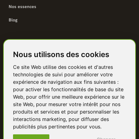
Nos essences
Blog
Catalogue
Nous utilisons des cookies
Terrasse bois
Ce site Web utilise des cookies et d'autres
Bardage bois
technologies de suivi pour améliorer votre
Charpente & ossature
expérience de navigation aux fins suivantes :
pour activer les fonctionnalités de base du site
Quincaillerie
Web
,
pour offrir une meilleure expérience sur le
site Web
,
pour mesurer votre intérêt pour nos
Panneaux & isolants
produits et services et pour personnaliser les
interactions marketing
,
pour diffuser des
Granulés & bûches
publicités plus pertinentes pour vous
.