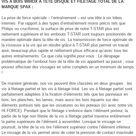
VIS A BOIS WIROX A TETE DISQUE ET FILETAGE TOTAL DE LA
MARQUE SPAX :
La prise de force spéciale – l’entraînement – est une tête à six lobes
internes. Par rapport à des types d’entraînement moins précis tels que
Philips ou cruciforme, la surface de prise de notre T-STAR plus est
nettement supérieure et les embouts T-STAR sont toujours positionnés de
manière optimale dans la tête de vis. La transmission de force optimale de
la visseuse à la vis qui en résulte grâce à T-STAR plus permet un travail
aisé, beaucoup plus rapide et nettement plsus efficace qu’avec tous les
autres entraînements. Ce que cela signifie pour vous : Le dérapage
problématique de l’embout hors de la tête de vis appartient au passé ; vous
pouvez effectuer des vissages en série complets en un minimum de temps
!
De manière générale, nos vis peuvent être classées en deux groupes : les
vis à filetage partiel et les vis à filetage total. Les vis à filetage partiel sont
parfaitement adaptées à la fixation d’éléments tels que les panneaux en
bois, les planches, les lames, mais aussi les bois équarris sur des
éléments porteurs tels que les ossatures ou les poteaux (ici avec notre vis
HI.FORCE). Pendant que le filetage s’enfonce dans l’élément porteur, la
partie de la tige non filetée de la vis à filetage partiel traverse entièrement
la partie supérieure de l’élément à assembler. Lorsque le vissage se
poursuit, la tête de la vis tire l’élément supérieur contre l’élément inférieur.
Le vissage de la vis permet ainsi de créer la pression de contact maximale