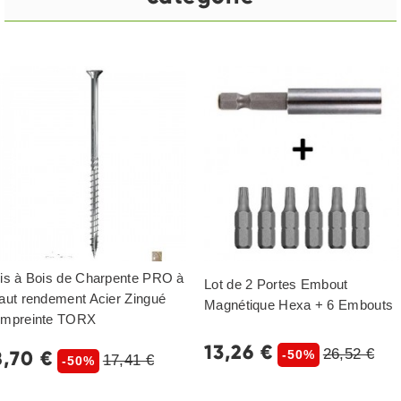
is à Bois de Charpente PRO à
Lot de 2 Portes Embout
aut rendement Acier Zingué
Magnétique Hexa + 6 Embouts
mpreinte TORX
13,26 €
26,52 €
8,70 €
-50%
17,41 €
-50%