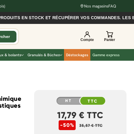
is)
Nos magasins
FAQ
TS EN STOCK ET RÉCUPÉRER VOS COMMANDES. LES EXPÉDIT
x & Isolants
Granulés & Bûches
Déstockages
Gamme express
himique
HT
TTC
stiques
17,79 € TTC
-50%
35,57 € TTC