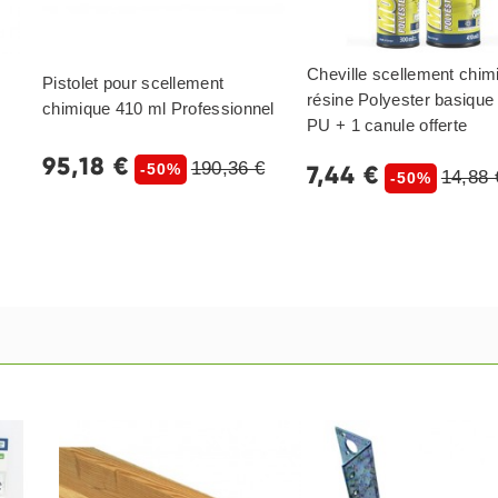
Cheville scellement chim
Pistolet pour scellement
résine Polyester basiqu
chimique 410 ml Professionnel
PU + 1 canule offerte
95,18 €
190,36 €
7,44 €
-50%
14,88 
-50%