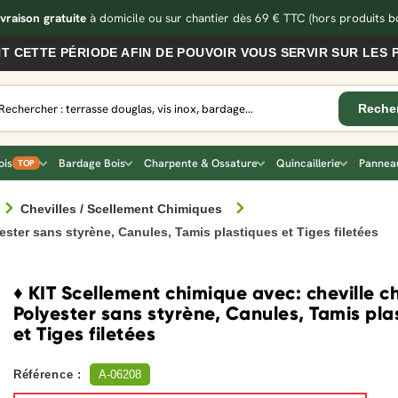
ivraison gratuite
à domicile ou sur chantier dès 69 € TTC
(hors produits bo
 PÉRIODE AFIN DE POUVOIR VOUS SERVIR SUR LES PRODUI
ois
Bardage Bois
Charpente & Ossature
Quincaillerie
Panneau
TOP
Chevilles / Scellement Chimiques
ster sans styrène, Canules, Tamis plastiques et Tiges filetées
♦ KIT Scellement chimique avec: cheville c
Polyester sans styrène, Canules, Tamis pla
et Tiges filetées
Référence :
A-06208