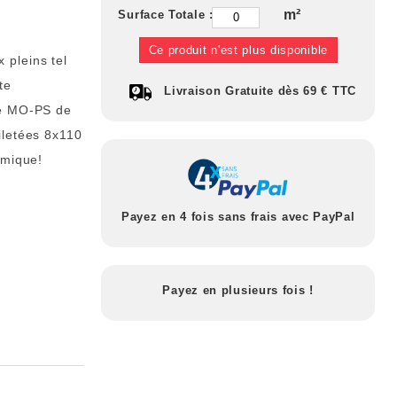
m²
Surface Totale :
Ce produit n'est plus disponible
 pleins tel
te
Livraison Gratuite dès 69 € TTC
ne MO-PS de
iletées 8x110
imique!
Payez en 4 fois sans frais avec PayPal
Payez en plusieurs fois !