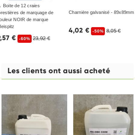
 Boite de 12 craies
Charnière galvanisé - 89x89mm
orestières de marquage de
ouleur NOIR de marque
leispitz
4,02 €
8,05 €
-50%
9,57 €
23,92 €
-60%
Les clients ont aussi acheté