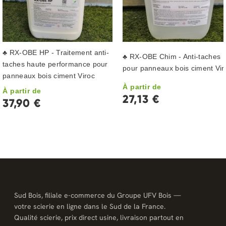
♣ RX-OBE HP - Traitement anti-
♣ RX-OBE Chim - Anti-taches
taches haute performance pour
pour panneaux bois ciment Vir
panneaux bois ciment Viroc
À partir de
À partir de
27,13 €
37,90 €
Sud Bois, filiale e-commerce du Groupe UFV Bois —
votre scierie en ligne dans le Sud de la France.
Qualité scierie, prix direct usine, livraison partout en