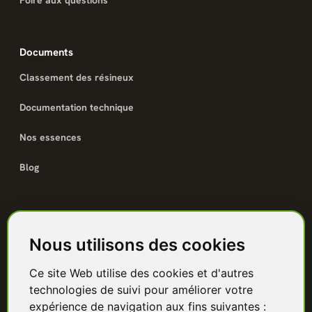
Foire aux questions
Documents
Classement des résineux
Documentation technique
Nos essences
Blog
Catalogue
Nous utilisons des cookies
Terrasse bois
Ce site Web utilise des cookies et d'autres
Bardage bois
technologies de suivi pour améliorer votre
Charpente & ossature
expérience de navigation aux fins suivantes :