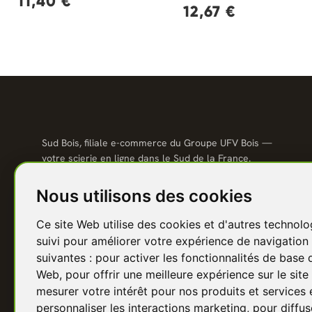
11,40 €
12,67 €
Sud Bois, filiale e-commerce du Groupe UFV Bois —
votre scierie en ligne dans le Sud de la France.
Qualité scierie, prix direct usine, livraison partout en
France.
Nous utilisons des cookies
04 67 81 81 48
Ce site Web utilise des cookies et d'autres technolo
contact@sudbois.fr
suivi pour améliorer votre expérience de navigation 
Avèze (30120) — Sud de la France
suivantes :
pour activer les fonctionnalités de base 
Web
,
pour offrir une meilleure expérience sur le sit
f
Y
P
I
in
mesurer votre intérêt pour nos produits et services 
personnaliser les interactions marketing
,
pour diffus