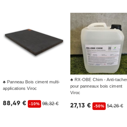
♣ RX-OBE Chim - Anti-tache
♣ Panneau Bois ciment multi-
pour panneaux bois ciment
applications Viroc
Viroc
88,49 €
98,32 €
27,13 €
-10%
54,26 €
-50%