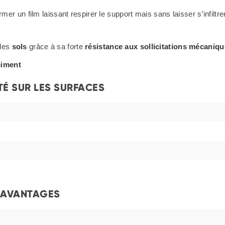
ormer un film laissant respirer le support mais sans laisser s’infiltre
 les
sols
grâce à sa forte
résistance aux sollicitations mécaniq
ciment
TÉ SUR LES SURFACES
AVANTAGES