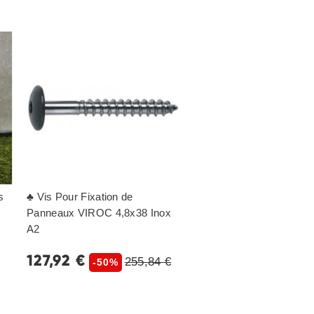
s
♣ Vis Pour Fixation de
Panneaux VIROC 4,8x38 Inox
A2
127,92 €
255,84 €
-50%