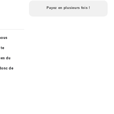
Payez en plusieurs fois !
nous 
te 
es du 
donc de 