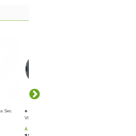
as Sec
♣ Vis Pour Fixation de Panneaux
VIROC 4,8x38 Inox A2
À partir de