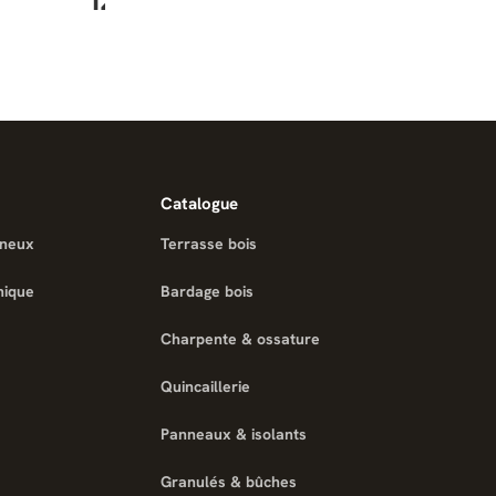
127,92 €
Catalogue
ineux
Terrasse bois
nique
Bardage bois
Charpente & ossature
Quincaillerie
Panneaux & isolants
Granulés & bûches