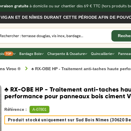
ivraison gratuite
à domicile ou sur chantier dès 69 € TTC
(hors produits bo
ET DE NÎMES DURANT CETTE PÉRIODE AFIN DE POUVOIR VO
ois
Bardage Bois
Charpente & Ossature
Quincaillerie
Panneau
TOP
ns Viroc ®
♣ RX-OBE HP - Traitement anti-taches haute perf
♣ RX-OBE HP - Traitement anti-taches ha
performance pour panneaux bois ciment V
Référence :
A-07801
Produit stocké uniquement sur Sud Bois Nîmes (30620 Be