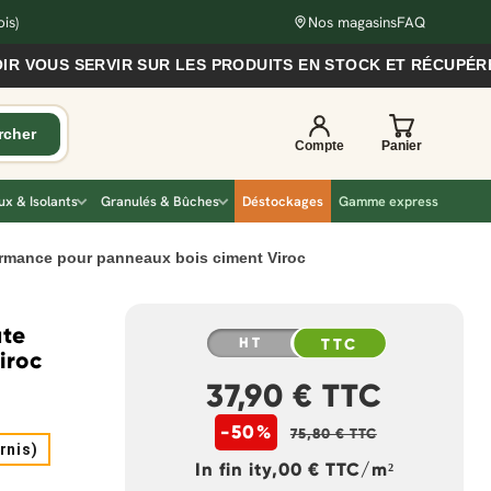
is)
Nos magasins
FAQ
US SERVIR SUR LES PRODUITS EN STOCK ET RÉCUPÉRER VO
x & Isolants
Granulés & Bûches
Déstockages
Gamme express
ormance pour panneaux bois ciment Viroc
ute
HT
TTC
iroc
37,90 € TTC
-50%
75,80 € TTC
rnis)
In fin ity,00 € TTC/m²