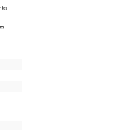
r les
ues
.