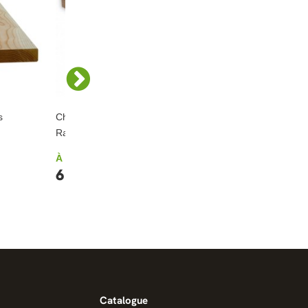
s
Chevron / Poteau Douglas Sec
Panneau / Plaque
Raboté Qualité Charpente
À partir de
À partir de
20,16 €
6,71 €
Catalogue