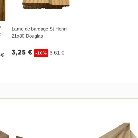
à
Lame de bardage St Henri
e-
21x80 Douglas
3,25 €
3,61 €
-10%
 €