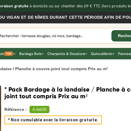
ivraison gratuite
à domicile ou sur chantier dès 69 € TTC
(hors produits bo
AN ET DE NÎMES DURANT CETTE PÉRIODE AFIN DE POUVOIR
ois
Bardage Bois
Charpente & Ossature
Quincaillerie
Panneau
TOP
ndaise / Planche à couvre-joint tout compris Prix au m²
* Pack Bardage à la landaise / Planche à 
joint tout compris Prix au m²
Référence :
A-0a030
* Non cumulable avec la livraison gratuite.