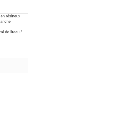
 en résineux
planche
l de liteau /