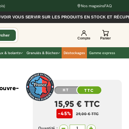
is)
Nos magasins
FAQ
 VOUS SERVIR SUR LES PRODUITS EN STOCK ET RÉCUPÉRER
x & Isolants
Granulés & Bûches
Déstockages
Gamme express
couvre-
HT
TTC
15,95 € TTC
-45%
29,00 € TTC
Quantité :