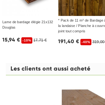
* Pack de 11 m² de Bardage 
Lame de bardage élégie 21x132
la landaise / Planche à couvr
Douglas
joint tout compris
15,94 €
17,71 €
191,40 €
-10%
319,00
-40%
Les clients ont aussi acheté