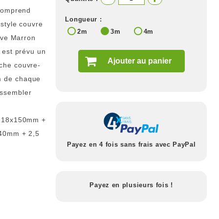
 comprend
Longueur :
 style couvre
2m
3m
4m
lave Marron
 est prévu un
Ajouter au panier
che couvre-
m de chaque
assembler
en 18x150mm +
x40mm + 2,5
Payez en 4 fois sans frais avec PayPal
Payez en plusieurs fois !