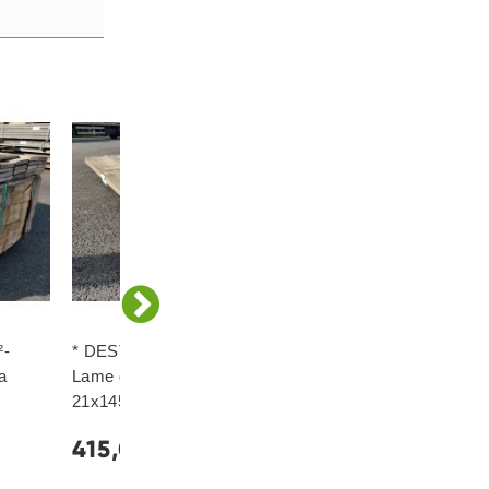
²-
* DESTOCK Lot de 8,50 m²-
* DESTOCK Lot de 1
a
Lame de Terrasse Garapa
Lame de Terrasse G
21x145 Déclassé
21x145 Déclassé
415,00 €
500,00 €