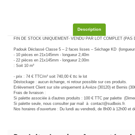
Description
FIN DE STOCK UNIQUEMENT- VENDU PAR LOT COMPLET (PAS D
Padouk Déclassé Classe 5 – 2 faces lisses – Séchage KD (longueurs
- 10 pièces en 21x145mm - longueur 2,40m
- 22 pièces en 21x145mm - longueur 2,00m
: Soit 10 m²
- prix : 74 € TTC/m² soit 740,00 € ttc le lot
Déstockage : aucun échange, ni retour possible sur ces produits.
Enlèvement Client sur site uniquement à Avèze (30120) et Bernis (30
Frais de livraison :
Si palette associée à d'autres produits : 100 € TTC par palette (Dimen
Si palette seule, nous consulter par mail à contact@sudbois.fr.
Nos horaires d’ouverture : Du lundi au vendredi, de 8h00 à 12h00 et d