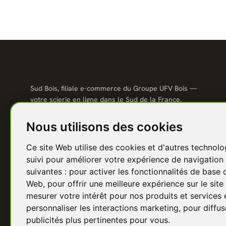
Sud Bois, filiale e-commerce du Groupe UFV Bois —
votre scierie en ligne dans le Sud de la France.
Qualité scierie, prix direct usine, livraison partout en
France.
Nous utilisons des cookies
04 67 81 81 48
Ce site Web utilise des cookies et d'autres technolo
contact@sudbois.fr
suivi pour améliorer votre expérience de navigation 
Avèze (30120) — Sud de la France
suivantes :
pour activer les fonctionnalités de base 
Web
,
pour offrir une meilleure expérience sur le sit
f
Y
P
I
in
mesurer votre intérêt pour nos produits et services 
personnaliser les interactions marketing
,
pour diffus
publicités plus pertinentes pour vous
.