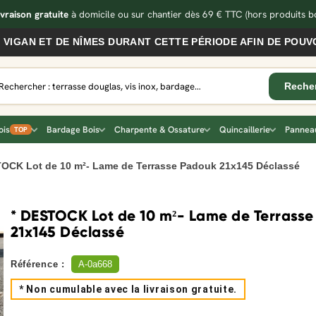
ivraison gratuite
à domicile ou sur chantier dès 69 € TTC
(hors produits bo
 ET DE NÎMES DURANT CETTE PÉRIODE AFIN DE POUVOIR V
ois
Bardage Bois
Charpente & Ossature
Quincaillerie
Panneau
TOP
TOCK Lot de 10 m²- Lame de Terrasse Padouk 21x145 Déclassé
* DESTOCK Lot de 10 m²- Lame de Terrass
21x145 Déclassé
Référence :
A-0a668
* Non cumulable avec la livraison gratuite.