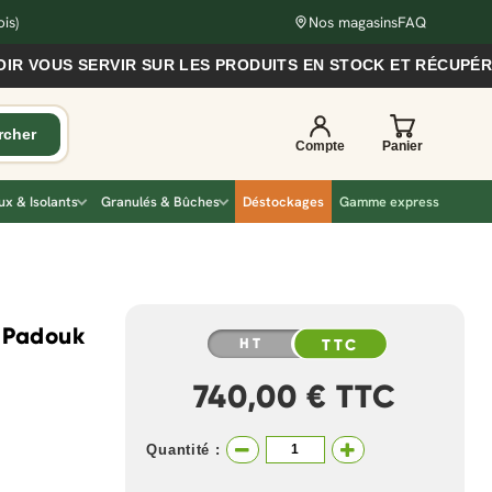
is)
Nos magasins
FAQ
OUS SERVIR SUR LES PRODUITS EN STOCK ET RÉCUPÉRER V
x & Isolants
Granulés & Bûches
Déstockages
Gamme express
e Padouk
HT
TTC
740,00 € TTC
Quantité :