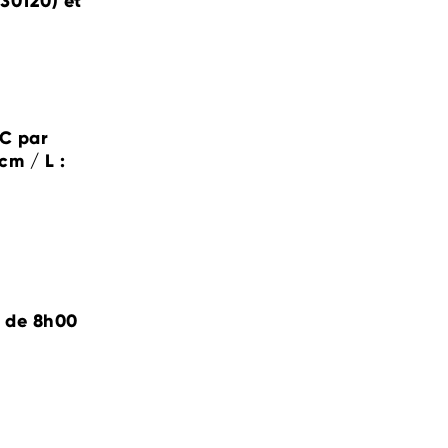
30120) et
TC par
cm / L :
, de 8h00