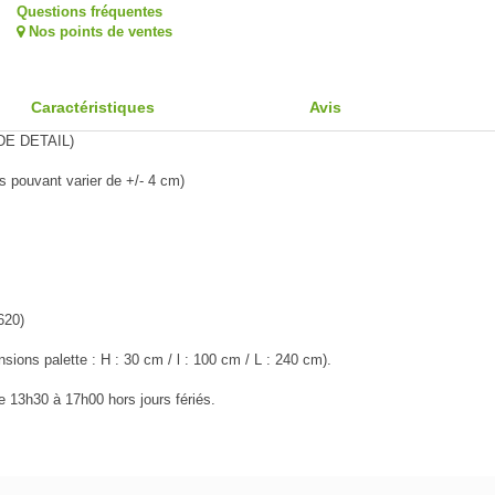
Questions fréquentes
Nos points de ventes
Caractéristiques
Avis
E DETAIL)
 pouvant varier de +/- 4 cm)
620)
sions palette : H : 30 cm / l : 100 cm / L : 240 cm).
e 13h30 à 17h00 hors jours fériés.