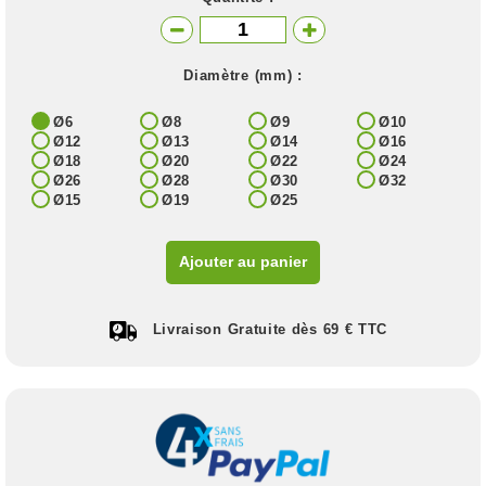
Diamètre (mm) :
Ø6
Ø8
Ø9
Ø10
Ø12
Ø13
Ø14
Ø16
Ø18
Ø20
Ø22
Ø24
Ø26
Ø28
Ø30
Ø32
Ø15
Ø19
Ø25
Ajouter au panier
Livraison Gratuite dès 69 € TTC