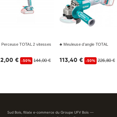
 Perceuse TOTAL 2 vitesses
♣ Meuleuse d'angle TOTAL
72,00 €
113,40 €
144,00 €
226,80 €
-50%
-50%
Sud Bois, filiale e-commerce du Groupe UFV Bois —