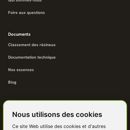
Qui sommes-nous
Foire aux questions
Documents
Classement des résineux
Documentation technique
Nos essences
Blog
Catalogue
Nous utilisons des cookies
Terrasse bois
Ce site Web utilise des cookies et d'autres
Bardage bois