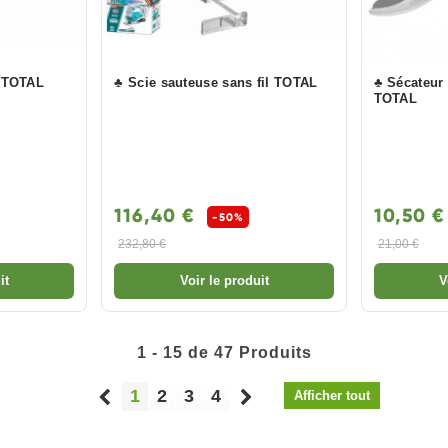
m TOTAL
♣ Scie sauteuse sans fil TOTAL
♣ Sécateu
TOTAL
116,40 €
10,50 
-50%
232,80 €
21,00 €
it
Voir le produit
V
1 - 15 de 47 Produits
1
2
3
4
Afficher tout