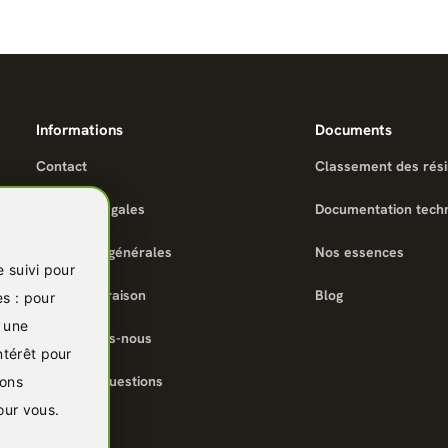
Informations
Documents
Contact
Classement des rés
Mentions légales
Documentation tech
Conditions générales
Nos essences
e suivi pour
Infos de livraison
Blog
es :
pour
r une
Qui sommes-nous
ntérêt pour
Foire aux questions
ions
pour vous
.