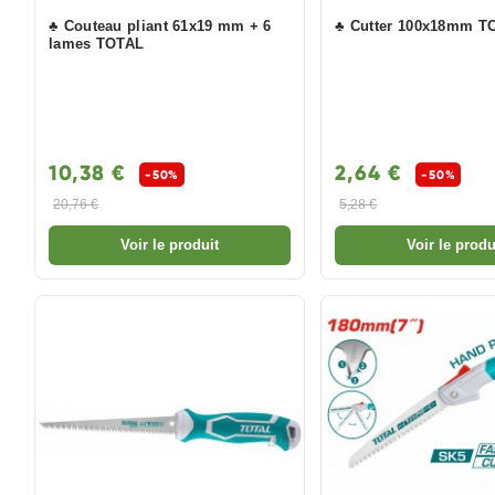
♣ Couteau pliant 61x19 mm + 6
♣ Cutter 100x18mm T
lames TOTAL
10,38 €
2,64 €
-50%
-50%
20,76 €
5,28 €
Voir le produit
Voir le produ