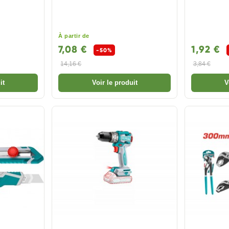
À partir de
7,08 €
1,92 €
-50%
14,16 €
3,84 €
it
Voir le produit
V