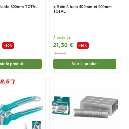
glable 300mm TOTAL
♣ Scie à bois 400mm et 500mm
TOTAL
À partir de
€
21,30 €
-50%
-50%
42,60 €
oir le produit
Voir le produit