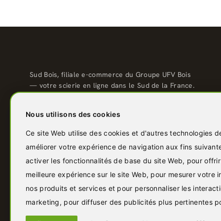
Sud Bois, filiale e-commerce du Groupe UFV Bois
— votre scierie en ligne dans le Sud de la France.
Qualité scierie, prix direct usine, livraison partout
en France.
Nous utilisons des cookies
04 67 81 81 48
Ce site Web utilise des cookies et d'autres technologies d
contact@sudbois.fr
Avèze (30120) — Sud de la France
améliorer votre expérience de navigation aux fins suivant
activer les fonctionnalités de base du site Web
,
pour offri
f
Y
P
I
in
meilleure expérience sur le site Web
,
pour mesurer votre i
nos produits et services et pour personnaliser les interact
marketing
,
pour diffuser des publicités plus pertinentes 