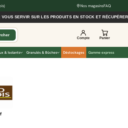
is)
Nos magasins
FAQ
 SERVIR SUR LES PRODUITS EN STOCK ET RÉCUPÉRER VOS 
x & Isolants
Granulés & Bûches
Déstockages
Gamme express
f