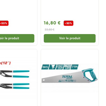
16,80 €
-50%
-50%
33,60 €
oir le produit
Voir le produit