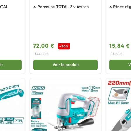
OTAL
♣ Perceuse TOTAL 2 vitesses
♣ Pince ré
72,00 €
15,84 
-50%
144,00 €
31,68 €
it
Voir le produit
V