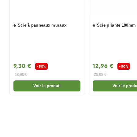
♣ Scie à panneaux muraux
♣ Scie pliante 180m
9,30 €
12,96 €
-50%
-50%
18,60 €
25,92 €
Voir le produit
Voir le produ