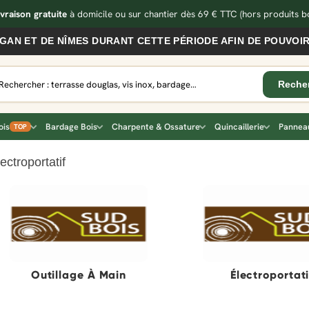
ivraison gratuite
à domicile ou sur chantier dès 69 € TTC
(hors produits bo
 DE NÎMES DURANT CETTE PÉRIODE AFIN DE POUVOIR VOUS
ois
Bardage Bois
Charpente & Ossature
Quincaillerie
Panneau
TOP
lectroportatif
Outillage À Main
Électroportati