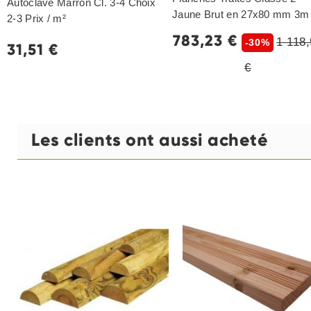
Autoclave Marron Cl. 3-4 Choix
Jaune Brut en 27x80 mm 3m
2-3 Prix / m²
783,23 €
1 118
-30%
31,51 €
€
Les clients ont aussi acheté