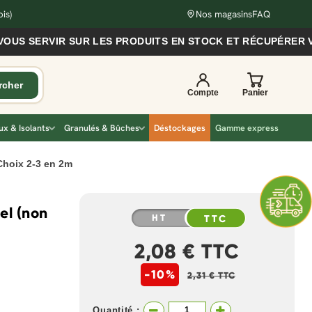
is)
Nos magasins
FAQ
 SERVIR SUR LES PRODUITS EN STOCK ET RÉCUPÉRER VOS 
x & Isolants
Granulés & Bûches
Déstockages
Gamme express
 Choix 2-3 en 2m
el (non
HT
TTC
2,08 € TTC
-10%
2,31 € TTC
Quantité :