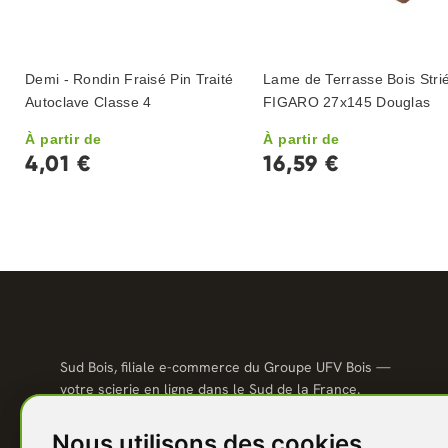
Demi - Rondin Fraisé Pin Traité
Lame de Terrasse Bois Stri
Autoclave Classe 4
FIGARO 27x145 Douglas
À partir de
À partir de
4,01 €
16,59 €
Sud Bois, filiale e-commerce du Groupe UFV Bois —
votre scierie en ligne dans le Sud de la France.
Qualité scierie, prix direct usine, livraison partout en
France.
Nous utilisons des cookies