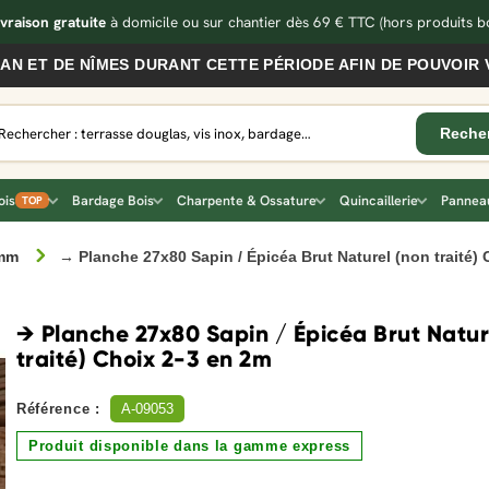
ivraison gratuite
à domicile ou sur chantier dès 69 € TTC
(hors produits bo
 DE NÎMES DURANT CETTE PÉRIODE AFIN DE POUVOIR VOUS
ois
Bardage Bois
Charpente & Ossature
Quincaillerie
Panneau
TOP
 mm
→ Planche 27x80 Sapin / Épicéa Brut Naturel (non traité)
→ Planche 27x80 Sapin / Épicéa Brut Natur
traité) Choix 2-3 en 2m
Référence :
A-09053
Produit disponible dans la gamme express