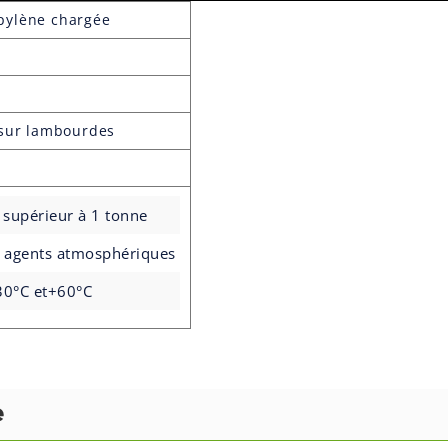
pylène chargée
 sur lambourdes
 supérieur à 1 tonne
ux agents atmosphériques
30°C et+60°C
e