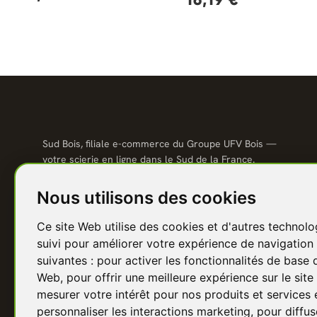
Sud Bois, filiale e-commerce du Groupe UFV Bois —
votre scierie en ligne dans le Sud de la France.
Qualité scierie, prix direct usine, livraison partout en
France.
Nous utilisons des cookies
04 67 81 81 48
Ce site Web utilise des cookies et d'autres technolo
contact@sudbois.fr
suivi pour améliorer votre expérience de navigation 
Avèze (30120) — Sud de la France
suivantes :
pour activer les fonctionnalités de base 
Web
,
pour offrir une meilleure expérience sur le sit
f
Y
P
I
in
mesurer votre intérêt pour nos produits et services 
personnaliser les interactions marketing
,
pour diffus