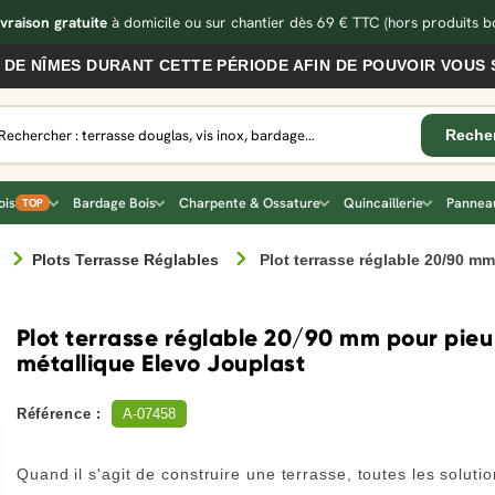
ivraison gratuite
à domicile ou sur chantier dès 69 € TTC
(hors produits bo
S DURANT CETTE PÉRIODE AFIN DE POUVOIR VOUS SERVIR 
ois
Bardage Bois
Charpente & Ossature
Quincaillerie
Panneau
TOP
Plots Terrasse Réglables
Plot terrasse réglable 20/90 m
Plot terrasse réglable 20/90 mm pour pieu
métallique Elevo Jouplast
Référence :
A-07458
Quand il s'agit de construire une terrasse, toutes les soluti