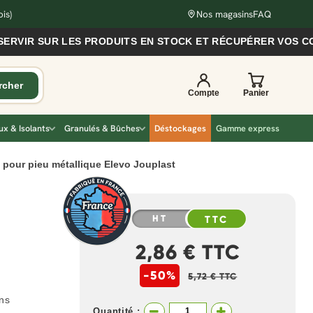
is)
Nos magasins
FAQ
SUR LES PRODUITS EN STOCK ET RÉCUPÉRER VOS COMMANDE
x & Isolants
Granulés & Bûches
Déstockages
Gamme express
m pour pieu métallique Elevo Jouplast
HT
TTC
2,86 € TTC
-50%
5,72 € TTC
ons
Quantité :