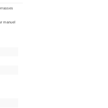
errasses
eur manuel