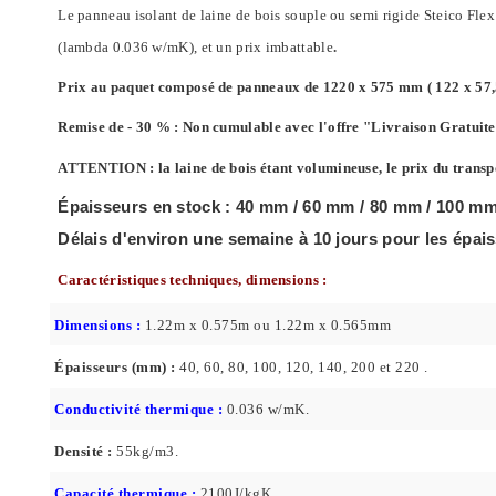
Le panneau isolant de laine de bois souple ou semi rigide Steico Flex 
(lambda 0.036 w/mK), et un prix imbattable
.
Prix au paquet composé de panneaux de 1220 x 575 mm ( 122 x 57,5 
Remise de - 30 % : Non cumulable avec l'offre "Livraison Gratuit
ATTENTION : la laine de bois étant volumineuse, le prix du transp
Épaisseurs en stock : 40 mm / 60 mm / 80 mm / 100 mm
Délais d'environ une semaine à 10 jours pour les ép
Caractéristiques techniques, dimensions :
Dimensions :
1.22m x 0.575m ou 1.22m x 0.565mm
Épaisseurs (mm) :
40, 60, 80, 100, 120, 140, 200 et 220 .
Conductivité thermique :
0.036 w/mK.
D
ensité :
55kg/m3.
Capacité thermique :
2100J/kgK.