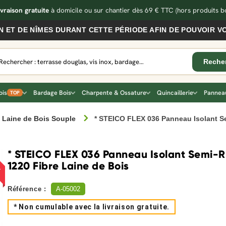
ivraison gratuite
à domicile ou sur chantier dès 69 € TTC
(hors produits bo
MES DURANT CETTE PÉRIODE AFIN DE POUVOIR VOUS SERVI
ois
Bardage Bois
Charpente & Ossature
Quincaillerie
Panneau
TOP
Laine de Bois Souple
* STEICO FLEX 036 Panneau Isolant Se
!
* STEICO FLEX 036 Panneau Isolant Semi-R
1220 Fibre Laine de Bois
Référence :
A-05002
* Non cumulable avec la livraison gratuite.