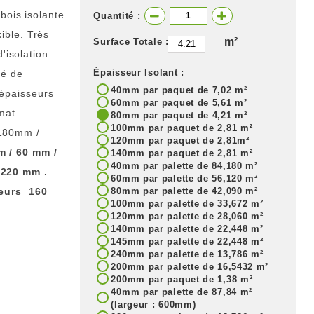
bois isolante
Quantité :
ible. Très
m²
Surface Totale :
'isolation
Épaisseur Isolant :
sé de
40mm par paquet de 7,02 m²
épaisseurs
60mm par paquet de 5,61 m²
mat
80mm par paquet de 4,21 m²
100mm par paquet de 2,81 m²
 180mm /
120mm par paquet de 2,81m²
m / 60 mm /
140mm par paquet de 2,81 m²
40mm par palette de 84,180 m²
 220 mm .
60mm par palette de 56,120 m²
seurs 160
80mm par palette de 42,090 m²
100mm par palette de 33,672 m²
120mm par palette de 28,060 m²
140mm par palette de 22,448 m²
145mm par palette de 22,448 m²
240mm par palette de 13,786 m²
200mm par palette de 16,5432 m²
200mm par paquet de 1,38 m²
40mm par palette de 87,84 m²
(largeur : 600mm)