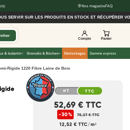
is)
Nos magasins
FAQ
R SUR LES PRODUITS EN STOCK ET RÉCUPÉRER VOS COMMAN
x & Isolants
Granulés & Bûches
Déstockages
Gamme express
mi-Rigide 1220 Fibre Laine de Bois
igide
HT
TTC
52,69 € TTC
-30%
75,27 € TTC
12,52 € TTC/m²