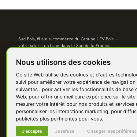
Sud Bois, filiale e-commerce du Groupe UFV Bois —
votre scierie en ligne dans le Sud de la France.
Qualité scierie, prix direct usine, livraison partout en
France.
Nous utilisons des cookies
04 67 81 81 48
Ce site Web utilise des cookies et d'autres technolo
contact@sudbois.fr
suivi pour améliorer votre expérience de navigation 
Avèze (30120) — Sud de la France
suivantes :
pour activer les fonctionnalités de base 
Web
,
pour offrir une meilleure expérience sur le sit
f
Y
P
I
in
mesurer votre intérêt pour nos produits et services 
personnaliser les interactions marketing
,
pour diffus
publicités plus pertinentes pour vous
.
J'accepte
Je refuse
Changer mes préférenc