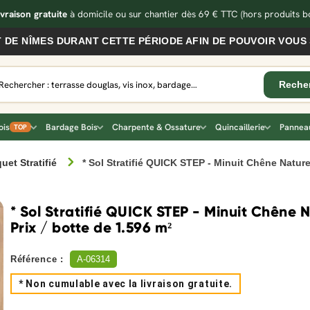
ivraison gratuite
à domicile ou sur chantier dès 69 € TTC
(hors produits bo
MES DURANT CETTE PÉRIODE AFIN DE POUVOIR VOUS SERVI
ois
Bardage Bois
Charpente & Ossature
Quincaillerie
Panneau
TOP
uet Stratifié
* Sol Stratifié QUICK STEP - Minuit Chêne Naturel
* Sol Stratifié QUICK STEP - Minuit Chêne N
Prix / botte de 1.596 m²
Référence :
A-06314
* Non cumulable avec la livraison gratuite.