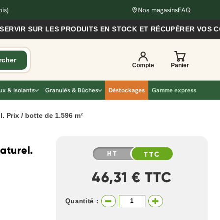
is)
Nos magasins
FAQ
R SUR LES PRODUITS EN STOCK ET RÉCUPÉRER VOS COMMAN
x & Isolants
Granulés & Bûches
Déstockages
Gamme express
. Prix / botte de 1.596 m²
aturel.
HT
TTC
46,31 € TTC
Quantité :