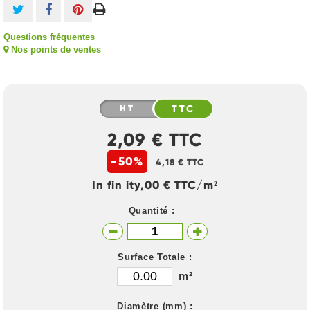
Questions fréquentes
Nos points de ventes
HT
TTC
2,09 € TTC
-50%
4,18 € TTC
In fin ity,00 € TTC/m²
Quantité :
Surface Totale :
m²
Diamètre (mm) :