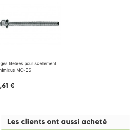
iges filetées pour scellement
himique MO-ES
1,61 €
Les clients ont aussi acheté