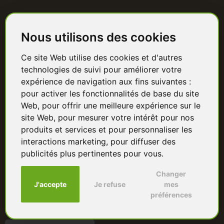
Catalogue
Nous utilisons des cookies
Terrasse bois
Ce site Web utilise des cookies et d'autres
Bardage bois
technologies de suivi pour améliorer votre
Charpente & ossature
expérience de navigation aux fins suivantes :
pour activer les fonctionnalités de base du site
Quincaillerie
Web
,
pour offrir une meilleure expérience sur le
site Web
,
pour mesurer votre intérêt pour nos
Panneaux & isolants
produits et services et pour personnaliser les
interactions marketing
,
pour diffuser des
Granulés & bûches
publicités plus pertinentes pour vous
.
Changer
J'accepte
Je refuse
mes
préférences
© 2026 Sud Bois — Groupe UFV Bois. Tous droits réservés.
Paiement sécurisé · CB & virement bancaire · Prix TTC