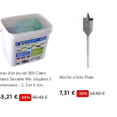
eau d'un jeu de 300 Cales
Mèche à bois Plate
lates Sécable Mix Jouplast 3
imensions : 2, 3 et 5 mm
7,31 €
14,62 €
-50%
45,21 €
90,43 €
-50%