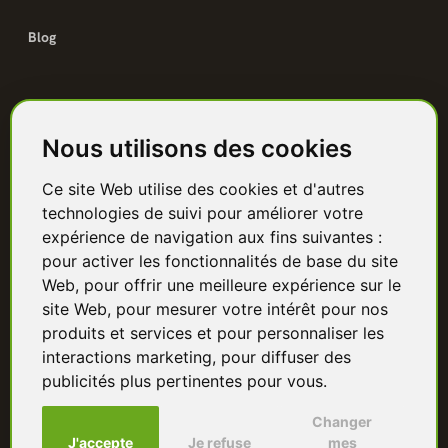
Blog
Catalogue
Nous utilisons des cookies
Terrasse bois
Ce site Web utilise des cookies et d'autres
Bardage bois
technologies de suivi pour améliorer votre
Charpente & ossature
expérience de navigation aux fins suivantes :
pour activer les fonctionnalités de base du site
Quincaillerie
Web
,
pour offrir une meilleure expérience sur le
site Web
,
pour mesurer votre intérêt pour nos
Panneaux & isolants
produits et services et pour personnaliser les
interactions marketing
,
pour diffuser des
Granulés & bûches
publicités plus pertinentes pour vous
.
Changer
J'accepte
Je refuse
mes