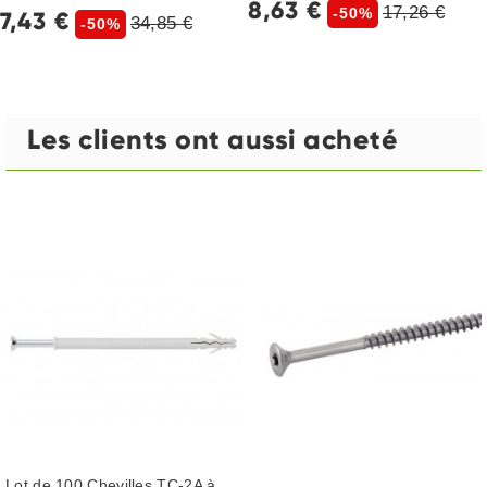
8,63 €
17,26 €
-50%
17,43 €
34,85 €
-50%
Les clients ont aussi acheté
Lot de 100 Chevilles TC-2A à