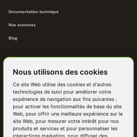
Documentation technique
Nos essences
Blog
Catalogue
Nous utilisons des cookies
Terrasse bois
Ce site Web utilise des cookies et d'autres
Bardage bois
technologies de suivi pour améliorer votre
Charpente & ossature
expérience de navigation aux fins suivantes :
pour activer les fonctionnalités de base du site
Quincaillerie
Web
,
pour offrir une meilleure expérience sur le
site Web
,
pour mesurer votre intérêt pour nos
Panneaux & isolants
produits et services et pour personnaliser les
interactions marketing
,
pour diffuser des