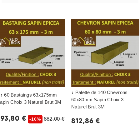
↕ Palette de 140 Chevrons
 ↕ 60 Bastaings 63x175mm
60x80mm Sapin Choix 3
apin Choix 3 Naturel Brut 3M
Naturel Brut 3M
793,80 €
882,00 €
812,86 €
-10%