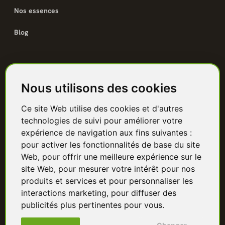
Nos essences
Blog
Catalogue
Nous utilisons des cookies
Terrasse bois
Ce site Web utilise des cookies et d'autres
Bardage bois
technologies de suivi pour améliorer votre
Charpente & ossature
expérience de navigation aux fins suivantes :
pour activer les fonctionnalités de base du site
Quincaillerie
Web
,
pour offrir une meilleure expérience sur le
site Web
,
pour mesurer votre intérêt pour nos
Panneaux & isolants
produits et services et pour personnaliser les
interactions marketing
,
pour diffuser des
Granulés & bûches
publicités plus pertinentes pour vous
.