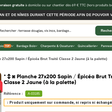
ivraison gratuite
à domicile ou sur chantier dès 69 € TTC
(hors produits bo
DE NÎMES DURANT CETTE PÉRIODE AFIN DE POUVOIR VOUS 
ois
Bardage Bois
Charpente & Ossature
Quincaillerie
Panneau
TOP
e 27x200 Sapin / Épicéa Brut Traité Classe 2 Jaune (à la palette)
!
* ↕ ◙ Planche 27x200 Sapin / Épicéa Brut T
Classe 2 Jaune (à la palette)
Référence :
A-03185
↕ Produit uniquement sur commande, ni repris ni échangé