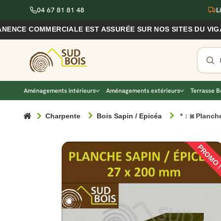
04 67 81 81 48
L
 COMMERCIALE EST ASSURÉE SUR NOS SITES DU VIGAN ET 
Aménagements intérieurs
Aménagements extérieurs
Terrasse B
Charpente
Bois Sapin / Epicéa
* ↕ ◙ Planch
PROMO 