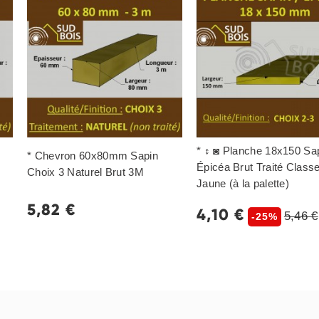
* ↕ ◙ Planche 18x150 Sap
* Chevron 60x80mm Sapin
Épicéa Brut Traité Class
Choix 3 Naturel Brut 3M
Jaune (à la palette)
5,82 €
4,10 €
5,46 €
-25%