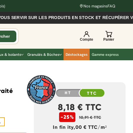
is)
Nos magasins
FAQ
SERVIR SUR LES PRODUITS EN STOCK ET RÉCUPÉRER VOS C
x & Isolants
Granulés & Bûches
Déstockages
Gamme express
raité
HT
TTC
8,18 € TTC
-25%
10,91 € TTC
.
In fin ity,00 € TTC/m²