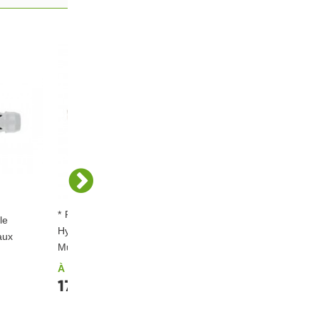
* Panneau Isolant Rigide et
le
Hydrofuge Isonat FIBERWOOD
aux
Multisol 140 (RL) 1872x572mm
À partir de
17,96 €