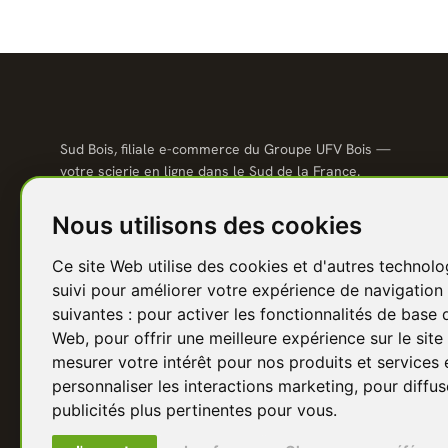
Sud Bois, filiale e-commerce du Groupe UFV Bois —
votre scierie en ligne dans le Sud de la France.
Qualité scierie, prix direct usine, livraison partout en
France.
Nous utilisons des cookies
04 67 81 81 48
Ce site Web utilise des cookies et d'autres technolo
contact@sudbois.fr
suivi pour améliorer votre expérience de navigation 
Avèze (30120) — Sud de la France
suivantes :
pour activer les fonctionnalités de base 
Web
,
pour offrir une meilleure expérience sur le sit
f
Y
P
I
in
mesurer votre intérêt pour nos produits et services 
personnaliser les interactions marketing
,
pour diffus
publicités plus pertinentes pour vous
.