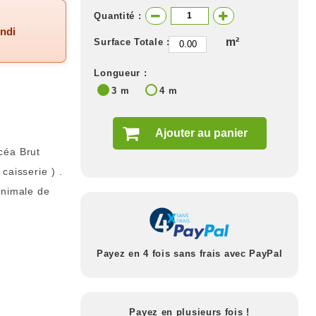
Quantité :
undi
m²
Surface Totale :
Longueur :
3 m
4 m
Ajouter au panier
céa Brut
caisserie ) .
inimale de
Payez en 4 fois sans frais avec PayPal
Payez en plusieurs fois !