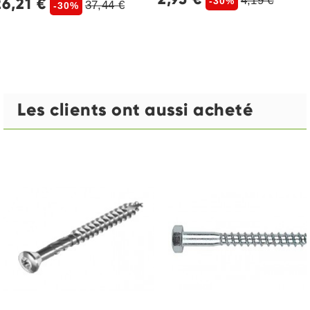
4,19 €
26,21 €
-30%
37,44 €
-30%
Les clients ont aussi acheté