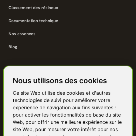
Classement des résineux
Documentation technique
Nos essences
Blog
Catalogue
Nous utilisons des cookies
Terrasse bois
Ce site Web utilise des cookies et d'autres
Bardage bois
technologies de suivi pour améliorer votre
Charpente & ossature
expérience de navigation aux fins suivantes :
pour activer les fonctionnalités de base du site
Quincaillerie
Web
,
pour offrir une meilleure expérience sur le
site Web
,
pour mesurer votre intérêt pour nos
Panneaux & isolants