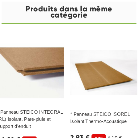
Produits dans la même
catégorie
 Panneau STEICO INTEGRAL
* Panneau STEICO ISOREL
RL) Isolant, Pare-pluie et
Isolant Thermo-Acoustique
upport d’enduit
2,93 €