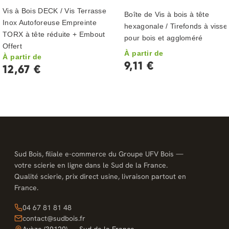
Vis à Bois DECK / Vis Terrasse
Boîte de Vis à bois à tête
Inox Autoforeuse Empreinte
hexagonale / Tirefonds à visse
TORX à tête réduite + Embout
pour bois et aggloméré
Offert
À partir de
À partir de
9,11 €
12,67 €
Sud Bois, filiale e-commerce du Groupe UFV Bois —
votre scierie en ligne dans le Sud de la France.
Qualité scierie, prix direct usine, livraison partout en
France.
04 67 81 81 48
contact@sudbois.fr
Avèze (30120) — Sud de la France