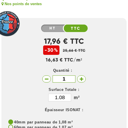
Nos points de ventes
HT
TTC
17,96 € TTC
-30%
25,66 € TTC
16,63 € TTC/m²
Quantité :
Surface Totale :
m²
Épaisseur ISONAT :
40mm par panneau de 1,08 m²
60mm par panneau de 1,07 m²