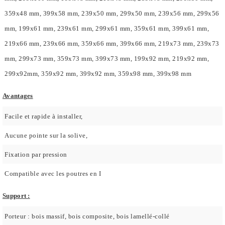
359x48 mm, 399x58 mm, 239x50 mm, 299x50 mm, 239x56 mm, 299x56
mm, 199x61 mm, 239x61 mm, 299x61 mm, 359x61 mm, 399x61 mm,
219x66 mm, 239x66 mm, 359x66 mm, 399x66 mm, 219x73 mm, 239x73
mm, 299x73 mm, 359x73 mm, 399x73 mm, 199x92 mm, 219x92 mm,
299x92mm, 359x92 mm, 399x92 mm, 359x98 mm, 399x98 mm
Avantages
Facile et rapide à installer,
Aucune pointe sur la solive,
Fixation par pression
Compatible avec les poutres en I
Support :
Porteur : bois massif, bois composite, bois lamellé-collé