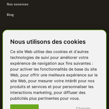
Nos essences
Blog
Catalogue
Nous utilisons des cookies
Terrasse bois
Ce site Web utilise des cookies et d'autres
Bardage bois
technologies de suivi pour améliorer votre
Charpente & ossature
expérience de navigation aux fins suivantes :
pour activer les fonctionnalités de base du site
Quincaillerie
Web
,
pour offrir une meilleure expérience sur le
site Web
,
pour mesurer votre intérêt pour nos
Panneaux & isolants
produits et services et pour personnaliser les
interactions marketing
,
pour diffuser des
Granulés & bûches
publicités plus pertinentes pour vous
.
Changer