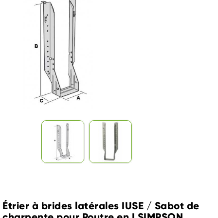
Étrier à brides latérales IUSE / Sabot de
charpente pour Poutre en I SIMPSON