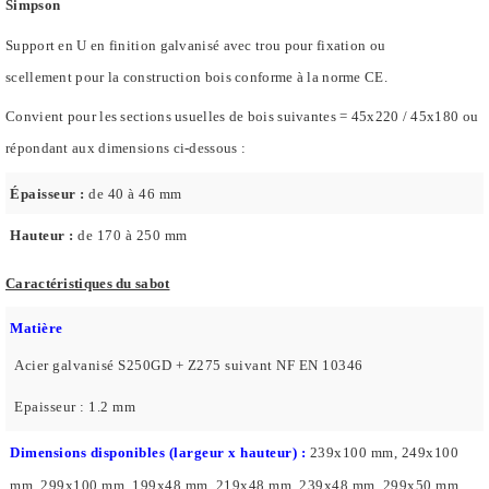
Simpson
Support en U en finition galvanisé avec trou pour fixation ou
scellement pour la construction bois conforme à la norme CE.
Convient pour les sections usuelles de bois suivantes = 45x220 / 45x180 ou
répondant aux dimensions ci-dessous :
Épaisseur :
de 40 à 46 mm
Hauteur :
de 170 à 250 mm
Caractéristiques du sabot
Matière
Acier galvanisé S250GD + Z275 suivant NF EN 10346
Epaisseur : 1.2 mm
Dimensions disponibles (largeur x hauteur) :
239x100 mm, 249x100
mm, 299x100 mm, 199x48 mm, 219x48 mm, 239x48 mm, 299x50 mm,