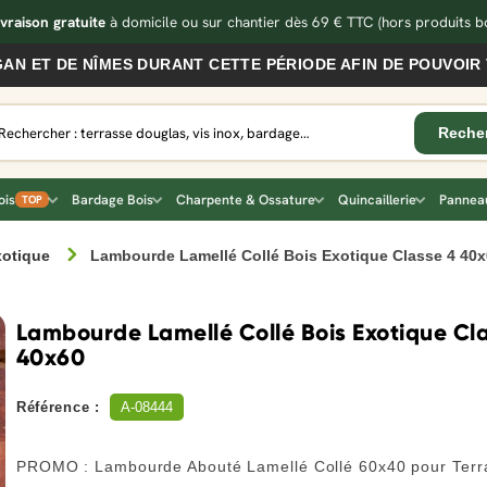
ivraison gratuite
à domicile ou sur chantier dès 69 € TTC
(hors produits bo
DE NÎMES DURANT CETTE PÉRIODE AFIN DE POUVOIR VOUS 
ois
Bardage Bois
Charpente & Ossature
Quincaillerie
Panneau
TOP
xotique
Lambourde Lamellé Collé Bois Exotique Classe 4 40
Lambourde Lamellé Collé Bois Exotique Cl
40x60
Référence :
A-08444
PROMO : Lambourde Abouté Lamellé Collé 60x40 pour Terr