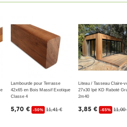
Lambourde pour Terrasse
Liteau / Tasseau Claire-v
se
42x65 en Bois Massif Exotique
27x30 Ipé KD Raboté Gr
Classe 4
2m40
5,70 €
3,85 €
11,41 €
11,00
-50%
-65%