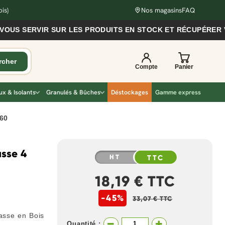
is)
Nos magasins
FAQ
SERVIR SUR LES PRODUITS EN STOCK ET RÉCUPÉRER VOS C
x & Isolants
Granulés & Bûches
Déstockages
Gamme express
x60
asse 4
HT
TTC
18,19 € TTC
-45%
33,07 € TTC
asse en Bois
Quantité :