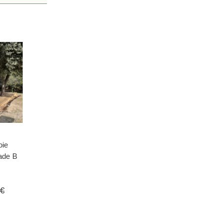
oie
ade B
 €