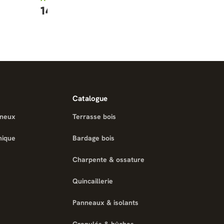
À partir de
144,21 €
12,67 €
Catalogue
ineux
Terrasse bois
nique
Bardage bois
Charpente & ossature
Quincaillerie
Panneaux & isolants
Granulés & bûches