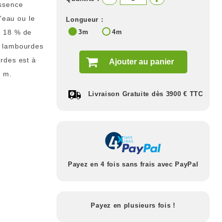
essence
l'eau ou le
Longueur :
à 18 % de
3m
4m
s lambourdes
rdes est à
Ajouter au panier
4 m.
Livraison Gratuite dès 3900 € TTC
Payez en 4 fois sans frais avec PayPal
Payez en plusieurs fois !