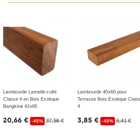
Lambourde Lamellé-collé
Lambourde 40x60 pour
Classe 4 en Bois Exotique
Terrasse Bois Exotique Clas
Bangkirai 42x65
4
20,66 €
3,85 €
37,56 €
6,41 €
-45%
-40%