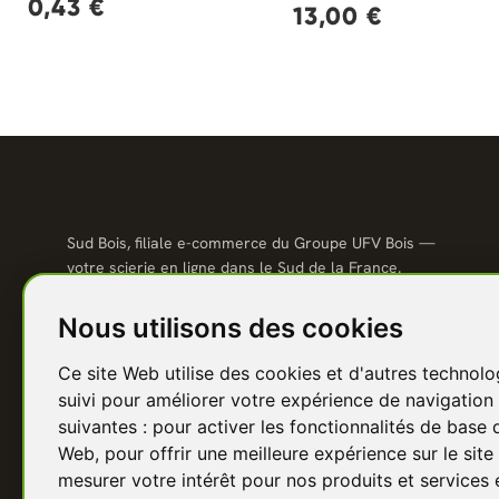
0,43 €
13,00 €
Sud Bois, filiale e-commerce du Groupe UFV Bois —
votre scierie en ligne dans le Sud de la France.
Qualité scierie, prix direct usine, livraison partout en
France.
Nous utilisons des cookies
04 67 81 81 48
Ce site Web utilise des cookies et d'autres technolo
contact@sudbois.fr
suivi pour améliorer votre expérience de navigation 
Avèze (30120) — Sud de la France
suivantes :
pour activer les fonctionnalités de base 
Web
,
pour offrir une meilleure expérience sur le sit
f
Y
P
I
in
mesurer votre intérêt pour nos produits et services 