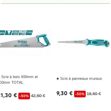
 Scie à bois 400mm et
♣ Scie à panneaux muraux
00mm TOTAL
9,30 €
18,60 €
21,30 €
-50%
42,60 €
-50%