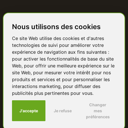
Catalogue
Nous utilisons des cookies
Terrasse bois
Ce site Web utilise des cookies et d'autres
Bardage bois
technologies de suivi pour améliorer votre
Charpente & ossature
expérience de navigation aux fins suivantes :
pour activer les fonctionnalités de base du site
Quincaillerie
Web
,
pour offrir une meilleure expérience sur le
site Web
,
pour mesurer votre intérêt pour nos
Panneaux & isolants
produits et services et pour personnaliser les
interactions marketing
,
pour diffuser des
Granulés & bûches
publicités plus pertinentes pour vous
.
Changer
J'accepte
Je refuse
mes
préférences
© 2026 Sud Bois — Groupe UFV Bois. Tous droits réservés.
Paiement sécurisé · CB & virement bancaire · Prix TTC