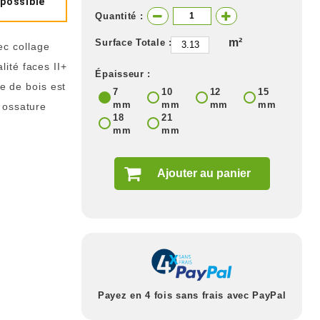
 possible
Quantité :
m²
Surface Totale :
c collage
ité faces II+
Épaisseur :
ce de bois est
7
10
12
15
mm
mm
mm
mm
 ossature
18
21
mm
mm
Ajouter au panier
Payez en 4 fois sans frais avec PayPal