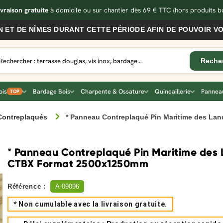
ivraison gratuite
à domicile ou sur chantier dès 69 € TTC
(hors produits bo
 NÎMES DURANT CETTE PÉRIODE AFIN DE POUVOIR VOUS SE
ois
Bardage Bois
Charpente & Ossature
Quincaillerie
Panneau
TOP
Contreplaqués
* Panneau Contreplaqué Pin Maritime des L
* Panneau Contreplaqué Pin Maritime des
CTBX Format 2500x1250mm
Référence :
A-09096
* Non cumulable avec la livraison gratuite.