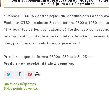
Délai supplémentaire : Production ou réception rapide
sous 15 jours => + 2 semaines
* Panneau 100 % Contreplaqué Pin Maritime des Landes ave
Extérieur CTBX de classe 3 et de format 2500 x 1250 de qual
/ III+ pour toutes les applications où l’esthétique de l’essen
relativement importante et la contreface fermée : maisons à
bois, planchers, sous–toitures, agencement.
Prix par plaque de format 2500x1250 soit 3,125 m².
Produit non stocké, délais 1 semaine.
Questions fréquentes
Nos points de ventes