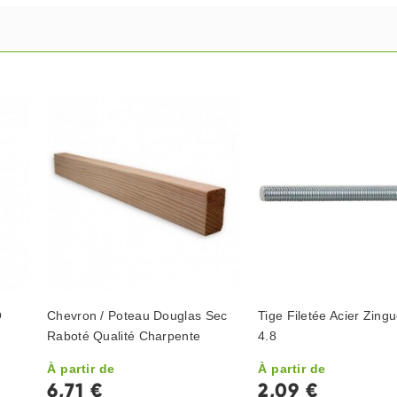
O
Chevron / Poteau Douglas Sec
Tige Filetée Acier Zing
Raboté Qualité Charpente
4.8
À partir de
À partir de
6,71 €
2,09 €