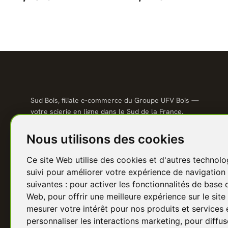
Sud Bois, filiale e-commerce du Groupe UFV Bois —
votre scierie en ligne dans le Sud de la France.
Qualité scierie, prix direct usine, livraison partout en
France.
Nous utilisons des cookies
04 67 81 81 48
Ce site Web utilise des cookies et d'autres technolo
contact@sudbois.fr
suivi pour améliorer votre expérience de navigation 
Avèze (30120) — Sud de la France
suivantes :
pour activer les fonctionnalités de base 
Web
,
pour offrir une meilleure expérience sur le sit
f
Y
P
I
in
mesurer votre intérêt pour nos produits et services 
personnaliser les interactions marketing
,
pour diffus