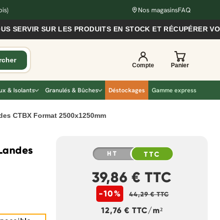
is)
Nos magasins
FAQ
RVIR SUR LES PRODUITS EN STOCK ET RÉCUPÉRER VOS COM
x & Isolants
Granulés & Bûches
Déstockages
Gamme express
andes CTBX Format 2500x1250mm
 Landes
HT
TTC
39,86 € TTC
-10%
44,29 € TTC
12,76 € TTC/m²