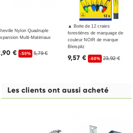
▲ Boite de 12 craies
heville Nylon Quadruple
forestières de marquage de
xpansion Multi-Matériaux
couleur NOIR de marque
Bleispitz
2,90 €
5,79 €
-50%
9,57 €
23,92 €
-60%
Les clients ont aussi acheté