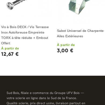
Vis à Bois DECK / Vis Terrasse
Sabot Universel de Charpente 
Inox Autoforeuse Empreinte
Ailes Extérieures
TORX à tête réduite + Embout
Offert
À partir de
À partir de
3,00 €
12,67 €
Sud Bois, filiale e-commerce du Groupe UFV Bois —
votre scierie en ligne dans le Sud de la France.
Qualité scierie, prix direct usine, livraison partout en