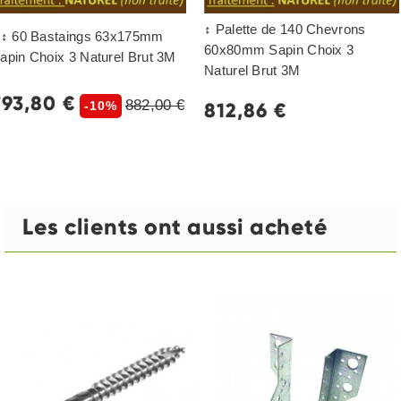
↕ Palette de 140 Chevrons
 ↕ 60 Bastaings 63x175mm
60x80mm Sapin Choix 3
apin Choix 3 Naturel Brut 3M
Naturel Brut 3M
793,80 €
882,00 €
812,86 €
-10%
Les clients ont aussi acheté