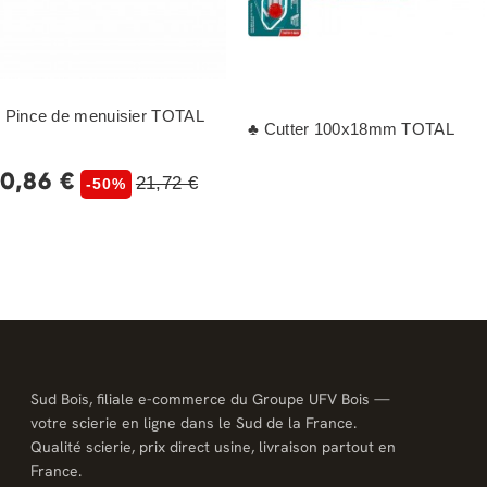
 Pince de menuisier TOTAL
♣ Cutter 100x18mm TOTAL
10,86 €
21,72 €
-50%
Sud Bois, filiale e-commerce du Groupe UFV Bois —
votre scierie en ligne dans le Sud de la France.
Qualité scierie, prix direct usine, livraison partout en
France.