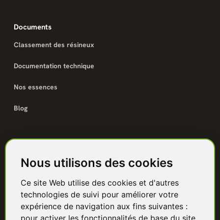
Documents
Classement des résineux
Documentation technique
Nos essences
Blog
Catalogue
Nous utilisons des cookies
Terrasse bois
Ce site Web utilise des cookies et d'autres
Bardage bois
technologies de suivi pour améliorer votre
Charpente & ossature
expérience de navigation aux fins suivantes :
pour activer les fonctionnalités de base du site