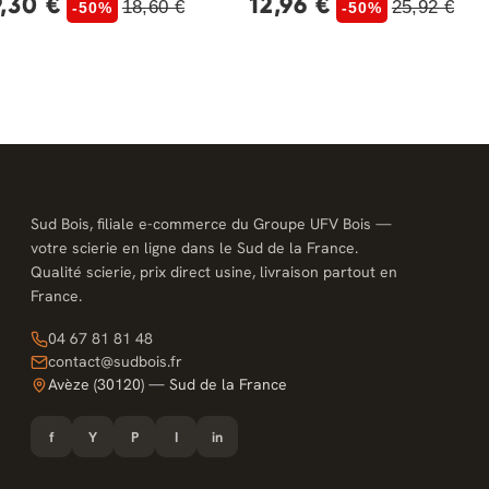
9,30 €
12,96 €
18,60 €
25,92 €
-50%
-50%
Sud Bois, filiale e-commerce du Groupe UFV Bois —
votre scierie en ligne dans le Sud de la France.
Qualité scierie, prix direct usine, livraison partout en
France.
04 67 81 81 48
contact@sudbois.fr
Avèze (30120) — Sud de la France
f
Y
P
I
in