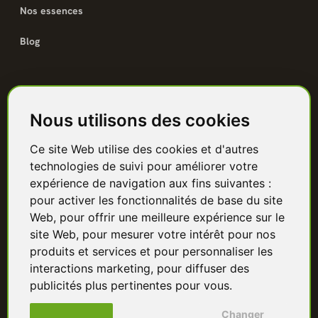
Nos essences
Blog
Catalogue
Nous utilisons des cookies
Terrasse bois
Ce site Web utilise des cookies et d'autres
Bardage bois
technologies de suivi pour améliorer votre
Charpente & ossature
expérience de navigation aux fins suivantes :
pour activer les fonctionnalités de base du site
Quincaillerie
Web
,
pour offrir une meilleure expérience sur le
site Web
,
pour mesurer votre intérêt pour nos
Panneaux & isolants
produits et services et pour personnaliser les
interactions marketing
,
pour diffuser des
Granulés & bûches
publicités plus pertinentes pour vous
.
Changer