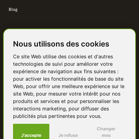
Blog
Catalogue
Nous utilisons des cookies
Terrasse bois
Ce site Web utilise des cookies et d'autres
Bardage bois
technologies de suivi pour améliorer votre
Charpente & ossature
expérience de navigation aux fins suivantes :
pour activer les fonctionnalités de base du site
Quincaillerie
Web
,
pour offrir une meilleure expérience sur le
site Web
,
pour mesurer votre intérêt pour nos
Panneaux & isolants
produits et services et pour personnaliser les
interactions marketing
,
pour diffuser des
Granulés & bûches
publicités plus pertinentes pour vous
.
Changer
J'accepte
Je refuse
mes