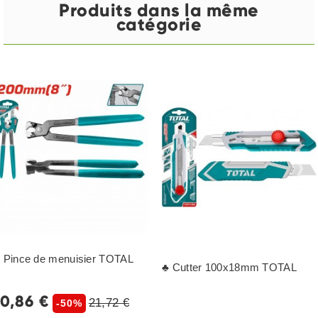
Produits dans la même
catégorie
 Pince de menuisier TOTAL
♣ Cutter 100x18mm TOTAL
10,86 €
21,72 €
-50%