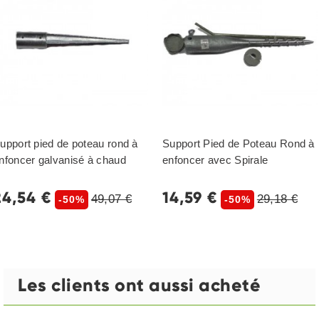
upport pied de poteau rond à
Support Pied de Poteau Rond à
nfoncer galvanisé à chaud
enfoncer avec Spirale
24,54 €
14,59 €
49,07 €
29,18 €
-50%
-50%
Les clients ont aussi acheté