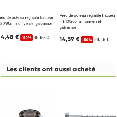
Pied de poteau réglable hauteur
ied de poteau réglable hauteur
H140/200mm universel
20/90mm universel galvanisé
galvanisé
24,48 €
48,96 €
14,59 €
-50%
29,18 €
-50%
Les clients ont aussi acheté