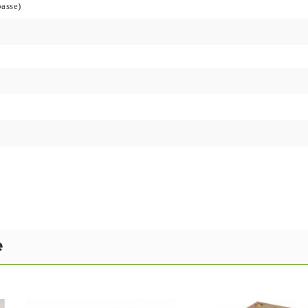
basse)
e