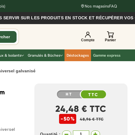
is)
Nos magasins
FAQ
RVIR SUR LES PRODUITS EN STOCK ET RÉCUPÉRER VOS COM
x & Isolants
Granulés & Bûches
Déstockages
Gamme express
iversel galvanisé
mm
HT
TTC
24,48 € TTC
-50%
48,96 € TTC
iversel
Quantité :