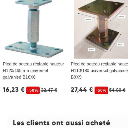
Pied de poteau réglable hauteur
Pied de poteau réglable haut
H120/195mm universel
H110/180 universel galvanisé
galvanisé B16X8
B9X9
16,23 €
27,44 €
32,47 €
54,88 €
-50%
-50%
Les clients ont aussi acheté