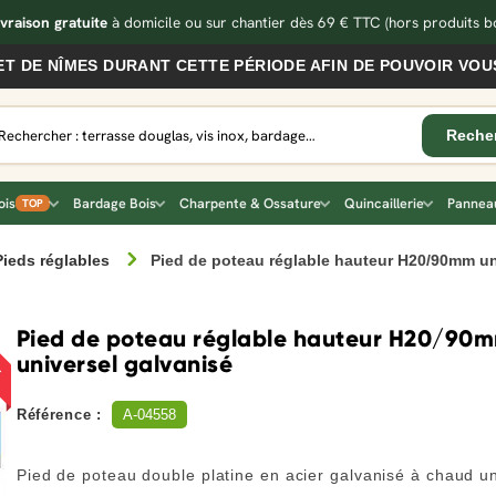
ivraison gratuite
à domicile ou sur chantier dès 69 € TTC
(hors produits bo
 NÎMES DURANT CETTE PÉRIODE AFIN DE POUVOIR VOUS SE
ois
Bardage Bois
Charpente & Ossature
Quincaillerie
Panneau
TOP
Pieds réglables
Pied de poteau réglable hauteur H20/90mm un
!
Pied de poteau réglable hauteur H20/90
universel galvanisé
Référence :
A-04558
Pied de poteau double platine en acier galvanisé à chaud un