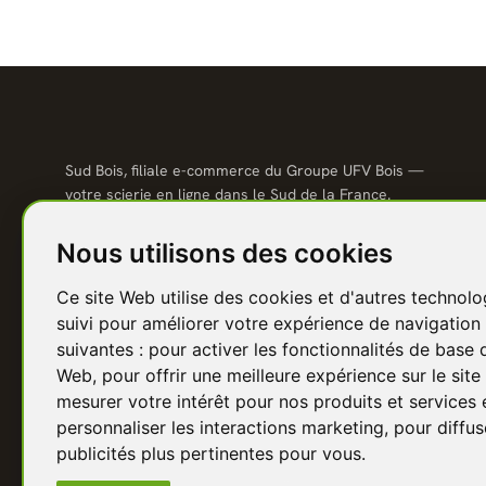
Sud Bois, filiale e-commerce du Groupe UFV Bois —
votre scierie en ligne dans le Sud de la France.
Qualité scierie, prix direct usine, livraison partout en
France.
Nous utilisons des cookies
04 67 81 81 48
Ce site Web utilise des cookies et d'autres technolo
contact@sudbois.fr
suivi pour améliorer votre expérience de navigation 
Avèze (30120) — Sud de la France
suivantes :
pour activer les fonctionnalités de base 
Web
,
pour offrir une meilleure expérience sur le sit
f
Y
P
I
in
mesurer votre intérêt pour nos produits et services 
personnaliser les interactions marketing
,
pour diffus
publicités plus pertinentes pour vous
.