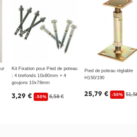
eur
Kit Fixation pour Pied de poteau
Pied de poteau réglable
: 4 tirefonds 10x80mm + 4
H150/190
goujons 10x78mm
25,79 €
51,5
3,29 €
-50%
6,58 €
-50%