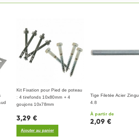
Kit Fixation pour Pied de poteau
s
Tige Filetée Acier Zing
: 4 tirefonds 10x80mm + 4
aud
4.8
goujons 10x78mm
À partir de
3,29 €
2,09 €
Ajouter au panier