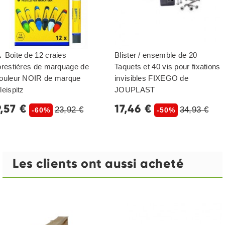
 Boite de 12 craies
Blister / ensemble de 20
orestières de marquage de
Taquets et 40 vis pour fixations
ouleur NOIR de marque
invisibles FIXEGO de
leispitz
JOUPLAST
9,57 €
17,46 €
23,92 €
34,93 €
-60%
-50%
Les clients ont aussi acheté