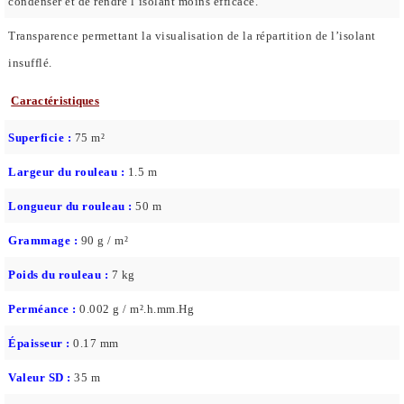
condenser et de rendre l’isolant moins efficace.
Transparence permettant la visualisation de la répartition de l’isolant
insufflé.
Caractéristiques
Superficie :
75 m²
Largeur du rouleau :
1.5 m
Longueur du rouleau :
50 m
Grammage :
90 g / m²
Poids du rouleau :
7 kg
Perméance :
0.002 g / m².h.mm.Hg
Épaisseur :
0.17 mm
Valeur SD :
35 m