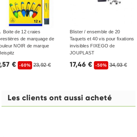
 Boite de 12 craies
Blister / ensemble de 20
orestières de marquage de
Taquets et 40 vis pour fixations
ouleur NOIR de marque
invisibles FIXEGO de
leispitz
JOUPLAST
9,57 €
17,46 €
23,92 €
34,93 €
-60%
-50%
Les clients ont aussi acheté