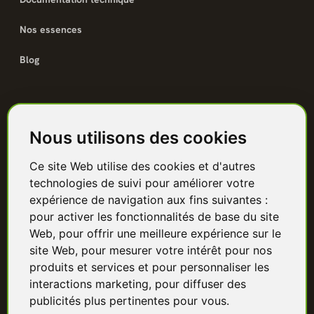
Nos essences
Blog
Catalogue
Nous utilisons des cookies
Terrasse bois
Ce site Web utilise des cookies et d'autres
Bardage bois
technologies de suivi pour améliorer votre
Charpente & ossature
expérience de navigation aux fins suivantes :
pour activer les fonctionnalités de base du site
Quincaillerie
Web
,
pour offrir une meilleure expérience sur le
site Web
,
pour mesurer votre intérêt pour nos
Panneaux & isolants
produits et services et pour personnaliser les
interactions marketing
,
pour diffuser des
Granulés & bûches
publicités plus pertinentes pour vous
.