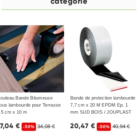
catégorie
ouleau Bande Bitumeuse
Bande de protection lambourde
ous lambourde pour Terrasse
7,7 cm x 20 M EPDM Ep. 1
.5 cm x 10 m
mm SUD BOIS / JOUPLAST
17,04 €
20,47 €
34,08 €
40,94 €
-50%
-50%